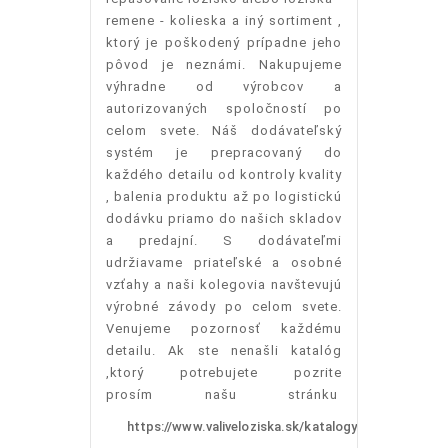
remene - kolieska a iný sortiment ,
ktorý je poškodený prípadne jeho
pôvod je neznámi. Nakupujeme
výhradne od výrobcov a
autorizovaných spoločností po
celom svete. Náš dodávateľský
systém je prepracovaný do
každého detailu od kontroly kvality
, balenia produktu až po logistickú
dodávku priamo do našich skladov
a predajní. S dodávateľmi
udržiavame priateľské a osobné
vzťahy a naši kolegovia navštevujú
výrobné závody po celom svete.
Venujeme pozornosť každému
detailu. Ak ste nenašli katalóg
,ktorý potrebujete pozrite
prosím našu stránku
https://www.valiveloziska.sk/katalogy.html