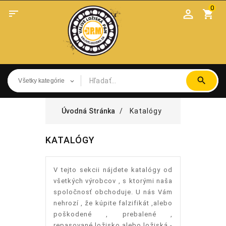
0

shopping_cart
Úvodná Stránka
Katalógy
KATALÓGY
V tejto sekcii nájdete katalógy od
všetkých výrobcov , s ktorými naša
spoločnosť obchoduje. U nás Vám
nehrozí , že kúpite falzifikát ,alebo
poškodené , prebalené ,
repasované ložisko alebo ložiská -