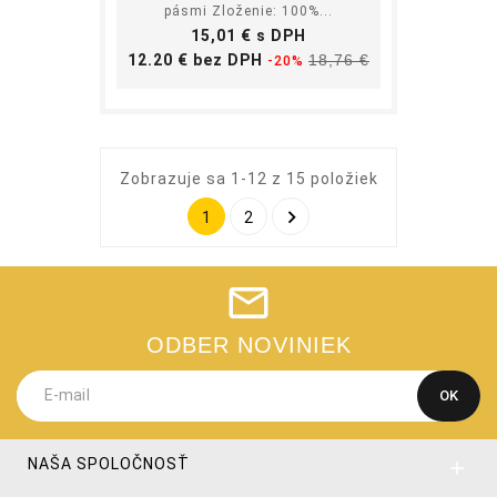
pásmi Zloženie: 100%...
Cena
15,01 € s DPH
Základná
Cena
12.20 € bez DPH
18,76 €
-20%
cena
Zobrazuje sa 1-12 z 15 položiek

1
2
ODBER NOVINIEK
NAŠA SPOLOČNOSŤ
