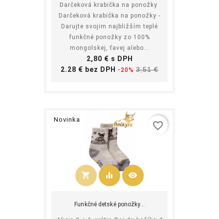
Darčeková krabička na ponožky
Darčeková krabička na ponožky -
Darujte svojim najbližším teplé
funkčné ponožky zo 100%
mongolskej, ťavej alebo...
Cena
2,80 € s DPH
Základná
Cena
2.28 € bez DPH
3,51 €
-20%
cena
Novinka
favorite_border
shopping_cart
equalizer
visibility
Kúpiť
Funkčné detské ponožky...