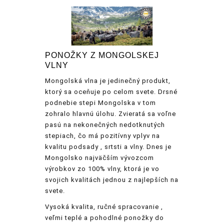
PONOŽKY Z MONGOLSKEJ
VLNY
Mongolská vlna je jedinečný produkt,
ktorý sa oceňuje po celom svete. Drsné
podnebie stepi Mongolska v tom
zohralo hlavnú úlohu. Zvieratá sa voľne
pasú na nekonečných nedotknutých
stepiach, čo má pozitívny vplyv na
kvalitu podsady , srtsti a vlny. Dnes je
Mongolsko najväčším vývozcom
výrobkov zo 100% vlny, ktorá je vo
svojich kvalitách jednou z najlepších na
svete.
Vysoká kvalita, ručné spracovanie ,
veľmi teplé a pohodlné ponožky do