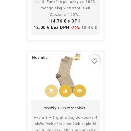
len 3. Funkčné ponožky zo 100%
mongolskej vlny vzor jeleň
Zloženie: 100%...
Cena
14,76 € s DPH
Základná
Cena
12.00 € bez DPH
18,45 €
-20%
cena
Novinka
favorite_border
shopping_cart
equalizer
visibility
Kúpiť
Ponožky 100% mongolská...
Akcia 3 + 1 grátis Daj do košíka 4
akékoľvek páry ponožiek zaplatíš
len 3. Ponožky 100% mongolská