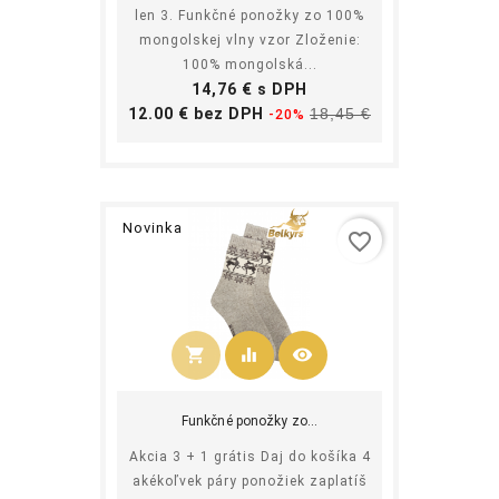
len 3. Funkčné ponožky zo 100%
mongolskej vlny vzor Zloženie:
100% mongolská...
Cena
14,76 € s DPH
Základná
Cena
12.00 € bez DPH
18,45 €
-20%
cena
Novinka
favorite_border
shopping_cart
equalizer
visibility
Kúpiť
Funkčné ponožky zo...
Akcia 3 + 1 grátis Daj do košíka 4
akékoľvek páry ponožiek zaplatíš