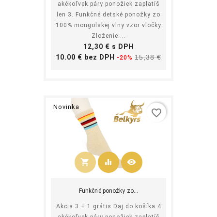
akékoľvek páry ponožiek zaplatíš
len 3. Funkčné detské ponožky zo
100% mongolskej vlny vzor vločky
Zloženie:...
Cena
12,30 € s DPH
Základná
Cena
10.00 € bez DPH
15,38 €
-20%
cena
Novinka
favorite_border
shopping_cart
equalizer
visibility
Kúpiť
Funkčné ponožky zo...
Akcia 3 + 1 grátis Daj do košíka 4
akékoľvek páry ponožiek zaplatíš