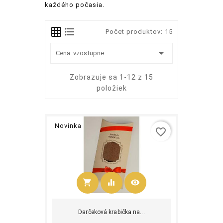
každého počasia.
Počet produktov: 15

Cena: vzostupne
Zobrazuje sa 1-12 z 15
položiek
Novinka
favorite_border
shopping_cart
equalizer
visibility
Kúpiť
Darčeková krabička na...