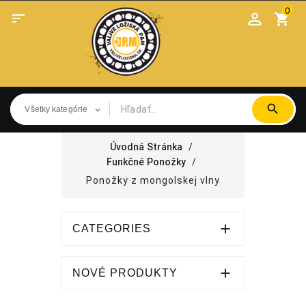
0

shopping_cart
Úvodná Stránka
Funkčné Ponožky
Ponožky z mongolskej vlny

CATEGORIES

NOVÉ PRODUKTY