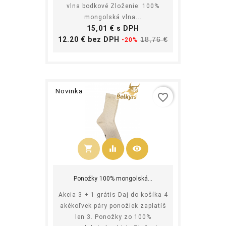
vlna bodkové Zloženie: 100%
mongolská vlna...
Cena
15,01 € s DPH
Základná
Cena
12.20 € bez DPH
18,76 €
-20%
cena
Novinka
favorite_border
shopping_cart
equalizer
visibility
Kúpiť
Ponožky 100% mongolská...
Akcia 3 + 1 grátis Daj do košíka 4
akékoľvek páry ponožiek zaplatíš
len 3. Ponožky zo 100%