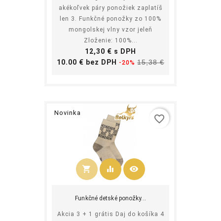
akékoľvek páry ponožiek zaplatíš
len 3. Funkčné ponožky zo 100%
mongolskej vlny vzor jeleň
Zloženie: 100%...
Cena
12,30 € s DPH
Základná
Cena
10.00 € bez DPH
15,38 €
-20%
cena
Novinka
favorite_border
shopping_cart
equalizer
visibility
Kúpiť
Funkčné detské ponožky...
Akcia 3 + 1 grátis Daj do košíka 4