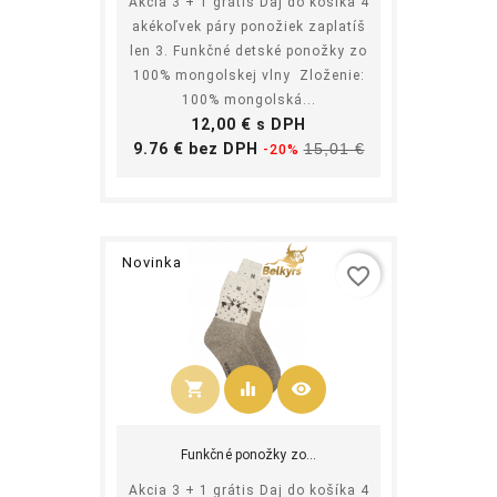
Akcia 3 + 1 grátis Daj do košíka 4
akékoľvek páry ponožiek zaplatíš
len 3. Funkčné detské ponožky zo
100% mongolskej vlny Zloženie:
100% mongolská...
Cena
12,00 € s DPH
Základná
Cena
9.76 € bez DPH
15,01 €
-20%
cena
Novinka
favorite_border
shopping_cart
equalizer
visibility
Kúpiť
Funkčné ponožky zo...
Akcia 3 + 1 grátis Daj do košíka 4