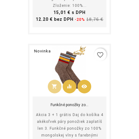
Zloženie: 100%...
Cena
15,01 € s DPH
Základná
Cena
12.20 € bez DPH
18,76 €
-20%
cena
Novinka
favorite_border
shopping_cart
equalizer
visibility
Kúpiť
Funkčné ponožky zo...
Akcia 3 + 1 grátis Daj do košíka 4
akékoľvek páry ponožiek zaplatíš
len 3. Funkčné ponožky zo 100%
mongolskej vlny s farebnými