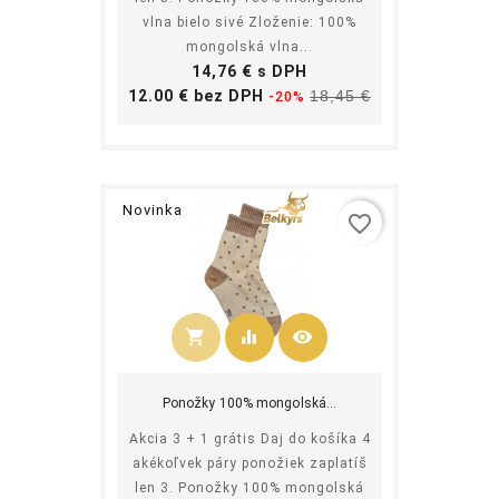
vlna bielo sivé Zloženie: 100%
mongolská vlna...
Cena
14,76 € s DPH
Základná
Cena
12.00 € bez DPH
18,45 €
-20%
cena
Novinka
favorite_border
shopping_cart
equalizer
visibility
Kúpiť
Ponožky 100% mongolská...
Akcia 3 + 1 grátis Daj do košíka 4
akékoľvek páry ponožiek zaplatíš
len 3. Ponožky 100% mongolská