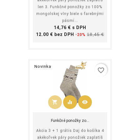
len 3. Funkčné ponožky zo 100%
mongolskej vlny biele s farebnými
pásmi...
Cena
14,76 € s DPH
Základná
Cena
12.00 € bez DPH
18,45 €
-20%
cena
Novinka
favorite_border
shopping_cart
equalizer
visibility
Kúpiť
Funkčné ponožky zo...
Akcia 3 + 1 grátis Daj do košíka 4
akékoľvek páry ponožiek zaplatíš