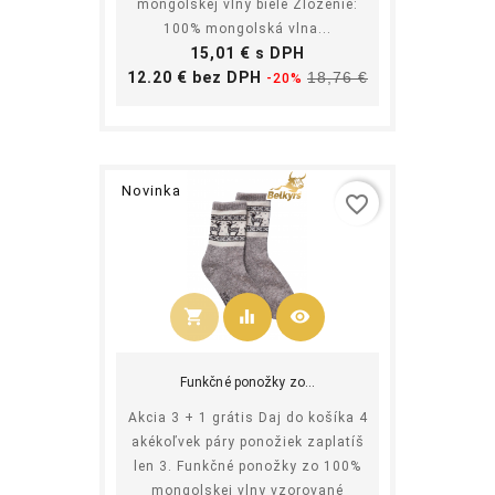
mongolskej vlny biele Zloženie:
100% mongolská vlna...
Cena
15,01 € s DPH
Základná
Cena
12.20 € bez DPH
18,76 €
-20%
cena
Novinka
favorite_border
shopping_cart
equalizer
visibility
Kúpiť
Funkčné ponožky zo...
Akcia 3 + 1 grátis Daj do košíka 4
akékoľvek páry ponožiek zaplatíš
len 3. Funkčné ponožky zo 100%
mongolskej vlny vzorované