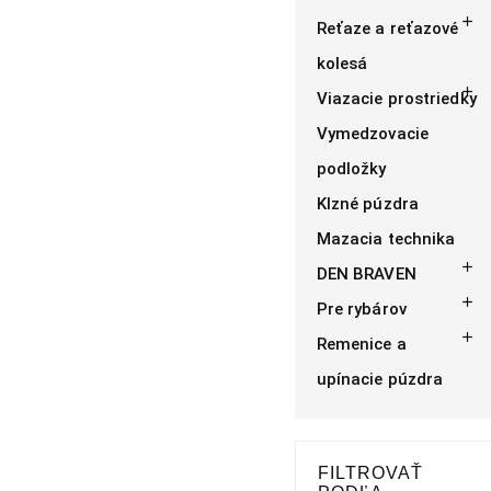

Reťaze a reťazové
kolesá

Viazacie prostriedky
Vymedzovacie
podložky
Klzné púzdra
Mazacia technika

DEN BRAVEN

Pre rybárov

Remenice a
upínacie púzdra
FILTROVAŤ