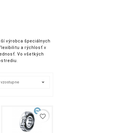
čší výrobca špeciálnych
exibilitu a rýchlosť v
vednosť. Vo všetkých
strediu.

:
 vzostupne
favorite_border
shopping_cart
equalizer
visibility