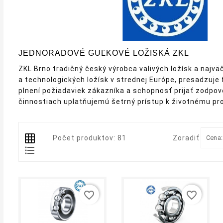
JEDNORADOVÉ GUĽKOVÉ LOŽISKÁ ZKL
ZKL Brno tradičný český výrobca valivých ložísk a najvä
a technologických ložísk v strednej Európe, presadzuje fl
plnení požiadaviek zákazníka a schopnosť prijať zodpo
činnostiach uplatňujemú šetrný prístup k životnému pro
Počet produktov: 81
Zoradiť podľa
Cena:
favorite_border
favorite_border
shopping_cart
equalizer
visibility
shopping_cart
equalizer
visibility