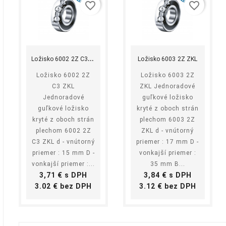
ové
gumové
gumové
gumo
favorite_border
favorite_border
enie,
tesnenie,
tesnenie,
tesnen
ré má za
ktoré má za
ktoré má za
ktoré 
shopping_cart
equalizer
visibility
shopping_cart
equalizer
visibility
hu
úlohu
úlohu
úlohu
Kúpiť
Kúpiť
ániť
zabrániť
zabrániť
zabrán
L
ožisko 6002 2Z C3 ZKL
iaducemu
nežiaducemu
nežiaducemu
nežia
Ložisko 6003 2Z ZKL
ku
úniku
úniku
úniku
Ložisko 6002 2Z
Ložisko 6003 2Z
alín či
kvapalín či
kvapalín či
kvapal
C3 ZKL
ZKL Jednoradové
ov,
plynov,
plynov,
plynov
Jednoradové
guľkové ložisko
er je
rozmer je
rozmer je
rozmer
guľkové ložisko
kryté z oboch strán
aný v
zadaný v
zadaný v
zadan
kryté z oboch strán
plechom 6003 2Z
e –
tvare –
tvare –
tvare 
plechom 6002 2Z
ZKL d - vnútorný
torný
vnútorný
vnútorný
vnúto
C3 ZKL d - vnútorný
priemer : 17 mm D -
er x...
rozmer x...
rozmer x...
rozmer
priemer : 15 mm D -
vonkajší priemer :
Cena
Cena
Cena
5 €
3,69 €
4,86 €
7,75 
vonkajší priemer :...
35 mm B...
Cena
Cena
3,71 € s DPH
3,84 € s DPH
úžok
O-krúžok
O-krúžok
O-krúž
Cena
Cena
favorite_border
favorite_border
favorite_border
3.02 € bez DPH
3.12 € bez DPH
x6 NBR
275x4 NBR
300x5 NBR
295x6
rúžok
O-krúžok
O-krúžok
O-krú
 je
NBR je
NBR je
NBR j
ové
gumové
gumové
gumo