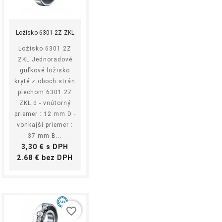
shopping_cart
equalizer
visibility
Kúpiť
Ložisko 6301 2Z ZKL
Ložisko 6301 2Z
ZKL Jednoradové
guľkové ložisko
kryté z oboch strán
plechom 6301 2Z
ZKL d - vnútorný
priemer : 12 mm D -
vonkajší priemer :
37 mm B...
Cena
3,30 € s DPH
Cena
2.68 € bez DPH
favorite_border