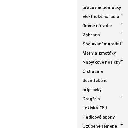
pracovné pomôcky

Elektrické náradie

Ručné náradie

Záhrada

Spojovací materiál
Metly a zmetáky

Nábytkové nožičky
Čistiace a
dezinfekčné
prípravky

Drogéria
Ložiská FBJ
Hadicové spony

Ozubené remene