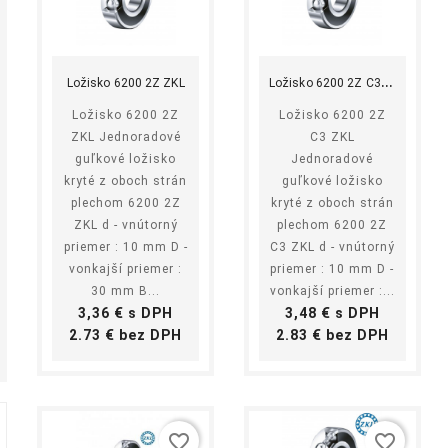
shopping_cart
equalizer
visibility
shopping_cart
equalizer
visibility
Kúpiť
Kúpiť
L
ožisko 6200 2Z C3 ZKL
Ložisko 6200 2Z ZKL
Ložisko 6200 2Z
Ložisko 6200 2Z
ZKL Jednoradové
C3 ZKL
guľkové ložisko
Jednoradové
kryté z oboch strán
guľkové ložisko
plechom 6200 2Z
kryté z oboch strán
ZKL d - vnútorný
plechom 6200 2Z
priemer : 10 mm D -
C3 ZKL d - vnútorný
vonkajší priemer :
priemer : 10 mm D -
30 mm B...
vonkajší priemer :...
Cena
Cena
3,36 € s DPH
3,48 € s DPH
Cena
Cena
2.73 € bez DPH
2.83 € bez DPH
favorite_border
favorite_border