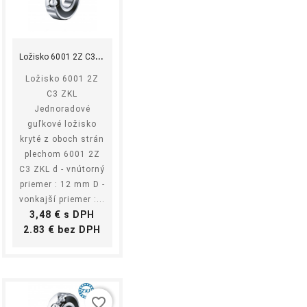
shopping_cart
equalizer
visibility
Kúpiť
L
ožisko 6001 2Z C3 ZKL
Ložisko 6001 2Z
C3 ZKL
Jednoradové
guľkové ložisko
kryté z oboch strán
plechom 6001 2Z
C3 ZKL d - vnútorný
priemer : 12 mm D -
vonkajší priemer :...
Cena
3,48 € s DPH
Cena
2.83 € bez DPH
favorite_border