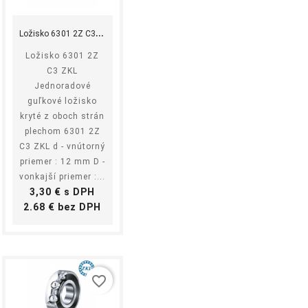
Kúpiť
L
ožisko 6301 2Z C3 ZKL
Ložisko 6301 2Z
C3 ZKL
Jednoradové
guľkové ložisko
kryté z oboch strán
plechom 6301 2Z
C3 ZKL d - vnútorný
priemer : 12 mm D -
vonkajší priemer :...
Cena
3,30 € s DPH
ná
Cena
2.68 € bez DPH
favorite_border