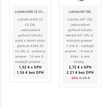
Kúpiť
Kúpiť
L
ožisko 6300 2Z C3 ZKL
Ložisko 607 ZKL
Ložisko 6300 2Z
Ložisko 607 ZKL
C3 ZKL
Jednoradové
Jednoradové
guľkové ložisko
guľkové ložisko
nekryté 607 ZKL d -
kryté z oboch strán
vnútorný priemer :
plechom 6300 2Z
7 mm D - vonkajší
C3 ZKL d - vnútorný
priemer : 19 mm B -
priemer : 10 mm D -
šírka : 6 mm
vonkajší priemer :...
Všetky...
Cena
Cena
1,92 € s DPH
2,72 € s DPH
Cena
Základ
1.56 € bez DPH
2.21 € bez DPH
Cena
cena
4,18 €
-35%