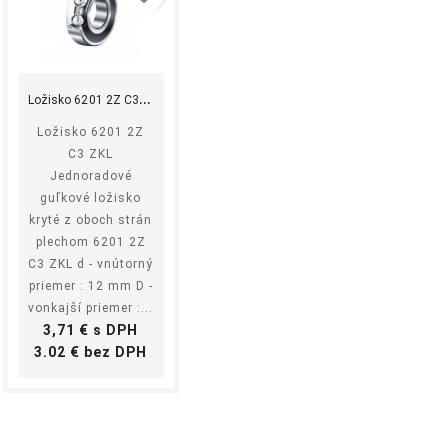
shopping_cart
equalizer
visibility
Kúpiť
L
ožisko 6201 2Z C3 ZKL
Ložisko 6201 2Z
C3 ZKL
Jednoradové
guľkové ložisko
kryté z oboch strán
plechom 6201 2Z
C3 ZKL d - vnútorný
priemer : 12 mm D -
vonkajší priemer :...
Cena
3,71 € s DPH
Cena
3.02 € bez DPH
ok
 NBR
žok
e