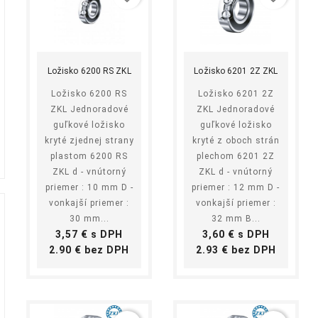
shopping_cart
equalizer
visibility
shopping_cart
equalizer
visibility
Kúpiť
Kúpiť
Ložisko 6200 RS ZKL
Ložisko 6201 2Z ZKL
Ložisko 6200 RS
Ložisko 6201 2Z
ZKL Jednoradové
ZKL Jednoradové
guľkové ložisko
guľkové ložisko
kryté zjednej strany
kryté z oboch strán
plastom 6200 RS
plechom 6201 2Z
ZKL d - vnútorný
ZKL d - vnútorný
priemer : 10 mm D -
priemer : 12 mm D -
vonkajší priemer :
vonkajší priemer :
30 mm...
32 mm B...
Cena
Cena
3,57 € s DPH
3,60 € s DPH
Cena
Cena
2.90 € bez DPH
2.93 € bez DPH
úžok
O-krúžok
O-krúžok
O-krúž
favorite_border
favorite_border
favorite_border
x8 NBR
280x3 NBR
380x4 NBR
298x8
rúžok
O-krúžok
O-krúžok
O-krú
 je
NBR je
NBR je
NBR j