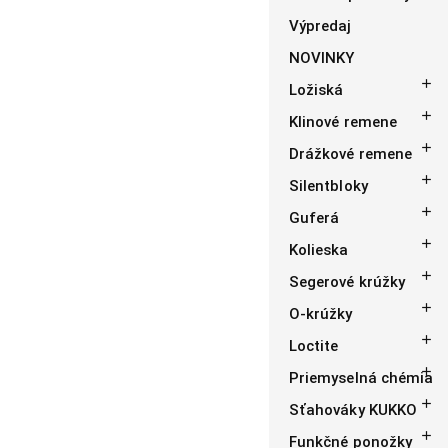
Výpredaj
NOVINKY

Ložiská

Klinové remene

Drážkové remene

Silentbloky

Guferá

Kolieska

Segerové krúžky

O-krúžky

Loctite

Priemyselná chémia

Sťahováky KUKKO

Funkčné ponožky