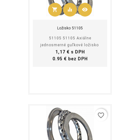
shopping_cart
equalizer
visibility
Kúpiť
Ložisko 51105
51105 51105 Axiálne
jednosmerné guľkové ložisko
Cena
1,17 € s DPH
Cena
0.95 € bez DPH
favorite_border