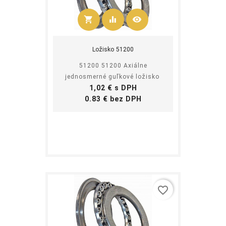
shopping_cart
equalizer
visibility
Kúpiť
Ložisko 51200
51200 51200 Axiálne
jednosmerné guľkové ložisko
Cena
1,02 € s DPH
Cena
0.83 € bez DPH
favorite_border