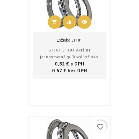
shopping_cart
equalizer
visibility
Kúpiť
Ložisko 51101
51101 51101 Axiálne
jednosmerné guľkové ložisko
Cena
0,82 € s DPH
Cena
0.67 € bez DPH
favorite_border