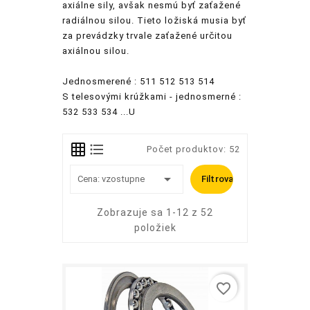
axiálne sily, avšak nesmú byť zaťažené
radiálnou silou. Tieto ložiská musia byť
za prevádzky trvale zaťažené určitou
axiálnou silou.
Jednosmerené : 511 512 513 514
S telesovými krúžkami - jednosmerné :
532 533 534 ...U
Počet produktov: 52

Cena: vzostupne
Filtrovať
Zobrazuje sa 1-12 z 52
položiek
favorite_border