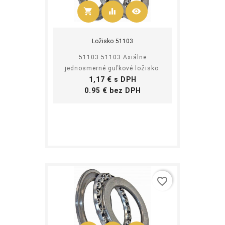
shopping_cart
equalizer
visibility
Kúpiť
Ložisko 51103
51103 51103 Axiálne
jednosmerné guľkové ložisko
Cena
1,17 € s DPH
Cena
0.95 € bez DPH
favorite_border