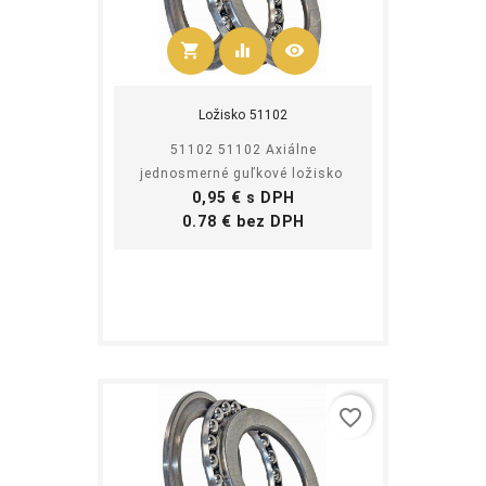
shopping_cart
equalizer
visibility
Kúpiť
Ložisko 51102
51102 51102 Axiálne
jednosmerné guľkové ložisko
Cena
0,95 € s DPH
Cena
0.78 € bez DPH
favorite_border