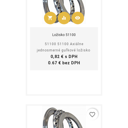
shopping_cart
equalizer
visibility
Kúpiť
Ložisko 51100
51100 51100 Axiálne
jednosmerné guľkové ložisko
Cena
0,82 € s DPH
Cena
0.67 € bez DPH
favorite_border