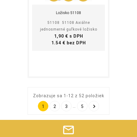
Ložisko 51108
51108 51108 Axiálne
jednosmerné guľkové ložisko
Cena
1,90 € s DPH
Cena
1.54 € bez DPH
Zobrazuje sa 1-12 z 52 položiek

…
1
2
3
5