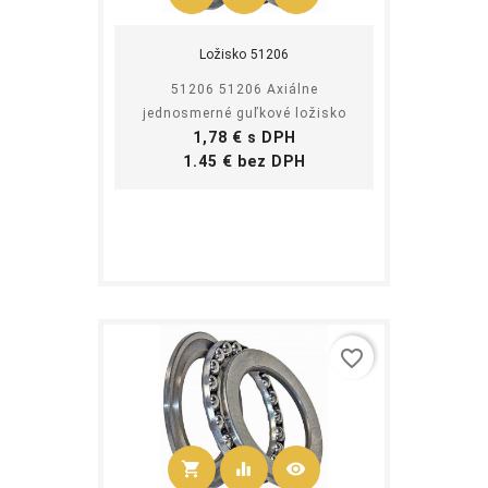
Kúpiť
Ložisko 51206
51206 51206 Axiálne
jednosmerné guľkové ložisko
Cena
1,78 € s DPH
Cena
1.45 € bez DPH
favorite_border
shopping_cart
equalizer
visibility
Kúpiť