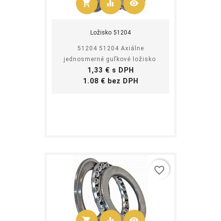
shopping_cart
equalizer
visibility
Kúpiť
Ložisko 51204
51204 51204 Axiálne
jednosmerné guľkové ložisko
Cena
1,33 € s DPH
Cena
1.08 € bez DPH
favorite_border
shopping_cart
equalizer
visibility