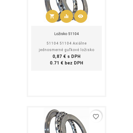
shopping_cart
equalizer
visibility
Kúpiť
Ložisko 51104
51104 51104 Axiálne
jednosmerné guľkové ložisko
Cena
0,87 € s DPH
Cena
0.71 € bez DPH
favorite_border