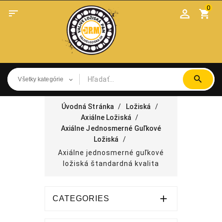
0

shopping_cart
Úvodná Stránka
Ložiská
Axiálne Ložiská
Axiálne Jednosmerné Guľkové
Ložiská
Axiálne jednosmerné guľkové
ložiská štandardná kvalita

CATEGORIES