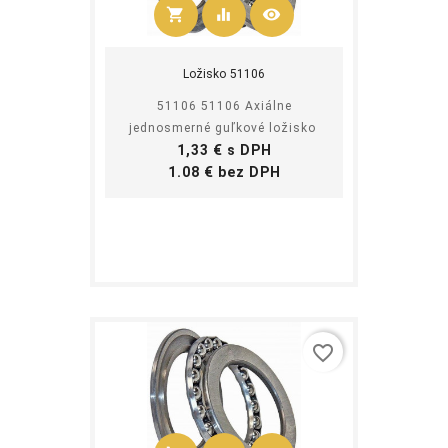
shopping_cart
equalizer
visibility
Kúpiť
Ložisko 51106
51106 51106 Axiálne
jednosmerné guľkové ložisko
Cena
1,33 € s DPH
Cena
1.08 € bez DPH
favorite_border