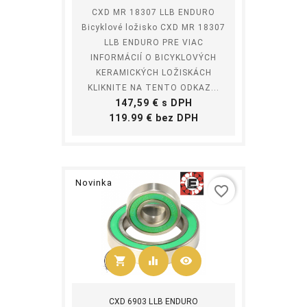
CXD MR 18307 LLB ENDURO
Bicyklové ložisko CXD MR 18307
LLB ENDURO PRE VIAC
INFORMÁCIÍ O BICYKLOVÝCH
KERAMICKÝCH LOŽISKÁCH
KLIKNITE NA TENTO ODKAZ...
Cena
147,59 € s DPH
Cena
119.99 € bez DPH
Novinka
favorite_border
shopping_cart
equalizer
visibility
Kúpiť
CXD 6903 LLB ENDURO