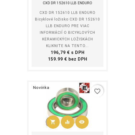
CXD DR 152610 LLB ENDURO
CXD DR 152610 LLB ENDURO
Bicyklové ložisko CXD DR 152610
LLB ENDURO PRE VIAC
INFORMÁCIÍ O BICYKLOVÝCH
KERAMICKÝCH LOŽISKÁCH
KLIKNITE NA TENTO...
Cena
196,79 € s DPH
Cena
159.99 € bez DPH
Novinka
favorite_border
shopping_cart
equalizer
visibility
Kúpiť