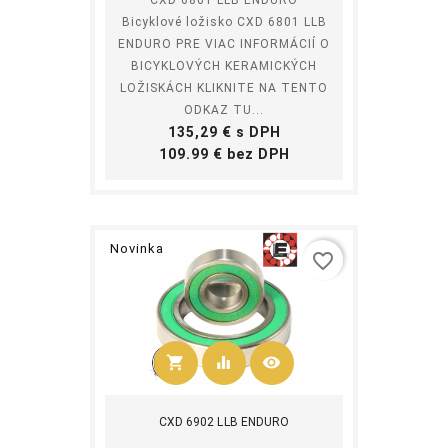
Bicyklové ložisko CXD 6801 LLB
ENDURO PRE VIAC INFORMÁCIÍ O
BICYKLOVÝCH KERAMICKÝCH
LOŽISKÁCH KLIKNITE NA TENTO
ODKAZ TU...
Cena
135,29 € s DPH
Cena
109.99 € bez DPH
Novinka
favorite_border
shopping_cart
equalizer
visibility
Kúpiť
CXD 6902 LLB ENDURO