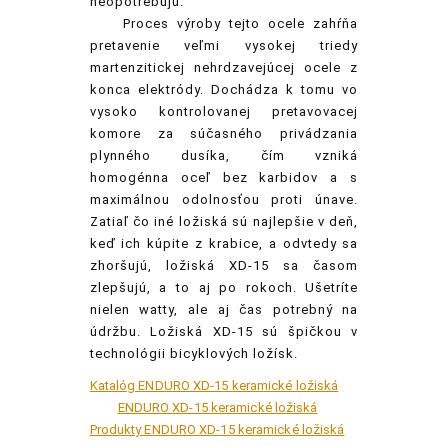
neopotrebujú.
Proces
výroby tejto ocele zahŕňa
pretavenie veľmi vysokej triedy
martenzitickej nehrdzavejúcej ocele z
konca elektródy. Dochádza k tomu vo
vysoko kontrolovanej pretavovacej
komore za súčasného privádzania
plynného dusíka, čím vzniká
homogénna oceľ bez karbidov a s
maximálnou odolnosťou proti únave.
Zatiaľ čo iné ložiská sú najlepšie v deň,
keď ich kúpite z krabice, a odvtedy sa
zhoršujú, ložiská XD-15 sa časom
zlepšujú, a to aj po rokoch. Ušetríte
nielen watty, ale aj čas potrebný na
údržbu. Ložiská XD-15 sú špičkou v
technológii bicyklových ložísk.
Katalóg ENDURO XD-15 keramické ložiská
ENDURO XD-15 keramické ložiská
Produkty ENDURO XD-15 keramické ložiská