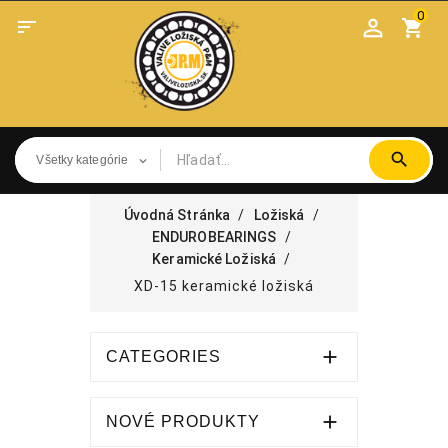
0

shopping_cart
Úvodná Stránka
Ložiská
ENDUROBEARINGS
Keramické Ložiská
XD-15 keramické ložiská

CATEGORIES

NOVÉ PRODUKTY