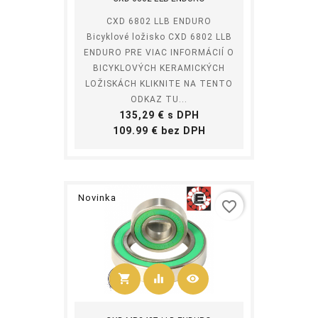
CXD 6802 LLB ENDURO
Bicyklové ložisko CXD 6802 LLB
ENDURO PRE VIAC INFORMÁCIÍ O
BICYKLOVÝCH KERAMICKÝCH
LOŽISKÁCH KLIKNITE NA TENTO
ODKAZ TU...
Cena
135,29 € s DPH
Cena
109.99 € bez DPH
Novinka
favorite_border
shopping_cart
equalizer
visibility
Kúpiť