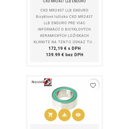
CXD MR2437 LLB ENDURO
CXD MR2437 LLB ENDURO
Bicyklové ložisko CXD MR2437
LLB ENDURO PRE VIAC
INFORMÁCIÍ O BICYKLOVÝCH
KERAMICKÝCH LOŽISKÁCH
KLIKNITE NA TENTO ODKAZ TU...
Cena
172,19 € s DPH
Cena
139.99 € bez DPH
Novinka
favorite_border
shopping_cart
equalizer
visibility
Kúpiť