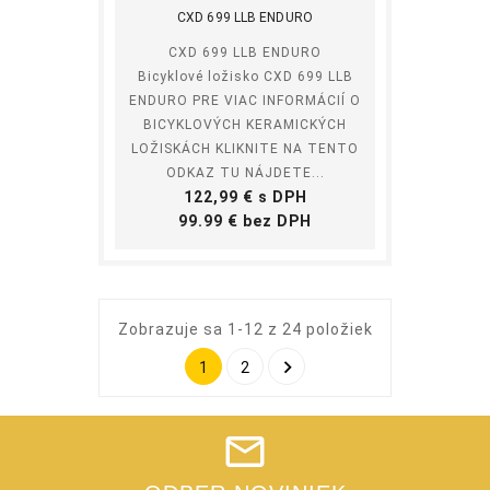
CXD 699 LLB ENDURO
CXD 699 LLB ENDURO
Bicyklové ložisko CXD 699 LLB
ENDURO PRE VIAC INFORMÁCIÍ O
BICYKLOVÝCH KERAMICKÝCH
LOŽISKÁCH KLIKNITE NA TENTO
ODKAZ TU NÁJDETE...
Cena
122,99 € s DPH
Cena
99.99 € bez DPH
Zobrazuje sa 1-12 z 24 položiek

1
2