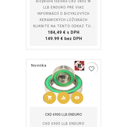
Bicyklové ložisko CXD 3802 W
LLB ENDURO PRE VIAC
INFORMÁCIÍ O BICYKLOVÝCH
KERAMICKÝCH LOŽISKÁCH
KLIKNITE NA TENTO ODKAZ TU...
Cena
184,49 € s DPH
Cena
149.99 € bez DPH
Novinka
favorite_border
shopping_cart
equalizer
visibility
Kúpiť
CXD 6900 LLB ENDURO
CXD 6900 LLB ENDURO