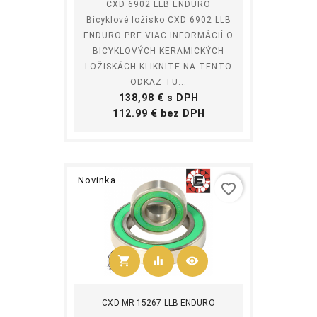
CXD 6902 LLB ENDURO
Bicyklové ložisko CXD 6902 LLB
ENDURO PRE VIAC INFORMÁCIÍ O
BICYKLOVÝCH KERAMICKÝCH
LOŽISKÁCH KLIKNITE NA TENTO
ODKAZ TU...
Cena
138,98 € s DPH
Cena
112.99 € bez DPH
Novinka
favorite_border
shopping_cart
equalizer
visibility
Kúpiť
CXD MR 15267 LLB ENDURO