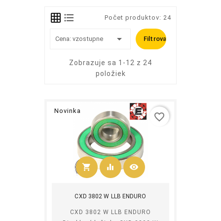
Počet produktov: 24

Cena: vzostupne
Filtrovať
Zobrazuje sa 1-12 z 24
položiek
Novinka
favorite_border
shopping_cart
equalizer
visibility
Kúpiť
CXD 3802 W LLB ENDURO
CXD 3802 W LLB ENDURO