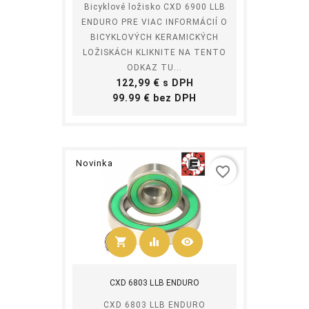
Bicyklové ložisko CXD 6900 LLB
ENDURO PRE VIAC INFORMÁCIÍ O
BICYKLOVÝCH KERAMICKÝCH
LOŽISKÁCH KLIKNITE NA TENTO
ODKAZ TU...
Cena
122,99 € s DPH
Cena
99.99 € bez DPH
Novinka
favorite_border
shopping_cart
equalizer
visibility
Kúpiť
CXD 6803 LLB ENDURO
CXD 6803 LLB ENDURO