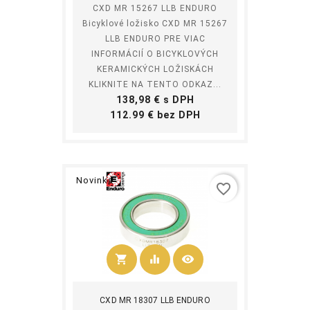
CXD MR 15267 LLB ENDURO
Bicyklové ložisko CXD MR 15267
LLB ENDURO PRE VIAC
INFORMÁCIÍ O BICYKLOVÝCH
KERAMICKÝCH LOŽISKÁCH
KLIKNITE NA TENTO ODKAZ...
Cena
138,98 € s DPH
Cena
112.99 € bez DPH
Novinka
favorite_border
shopping_cart
equalizer
visibility
Kúpiť
CXD MR 18307 LLB ENDURO