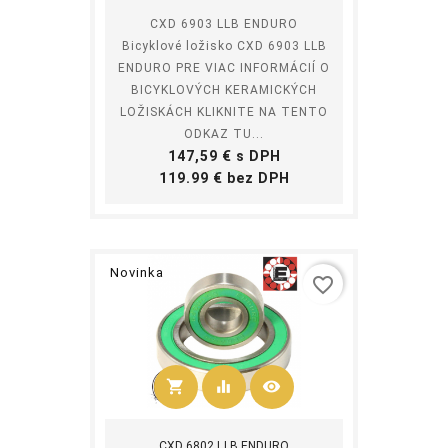
CXD 6903 LLB ENDURO
Bicyklové ložisko CXD 6903 LLB
ENDURO PRE VIAC INFORMÁCIÍ O
BICYKLOVÝCH KERAMICKÝCH
LOŽISKÁCH KLIKNITE NA TENTO
ODKAZ TU...
Cena
147,59 € s DPH
Cena
119.99 € bez DPH
Novinka
favorite_border
shopping_cart
equalizer
visibility
Kúpiť
CXD 6802 LLB ENDURO