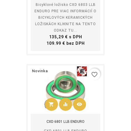
Bicyklové ložisko CXD 6803 LLB
ENDURO PRE VIAC INFORMÁCIÍ O
BICYKLOVÝCH KERAMICKÝCH
LOŽISKÁCH KLIKNITE NA TENTO
ODKAZ TU...
Cena
135,29 € s DPH
Cena
109.99 € bez DPH
Novinka
favorite_border
shopping_cart
equalizer
visibility
Kúpiť
CXD 6801 LLB ENDURO
CXD 6801 LLB ENDURO