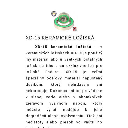
XD-15 KERAMICKÉ LOŽISKÁ
XD-15
keramické ložiská
- v
keramických ložiskách XD-15 je použitý
iný materiál ako u všetkých ostatných
ložísk na trhu a sú exkluzívne len pre
ložiská Enduro. XD-15 je veľmi
špeciálny oceľový materiál napustený
dusíkom, ktorý nehrdzavie ani
nekoroduje. Dokonca ani pri prevádzke
v slanej vode alebo v akomkoľvek
žieravom výživnom nápoji, ktorý
môžete vyliať nedôjde k jeho
degradácii alebo ovplyvneniu. Tiež ani
nečistoty alebo piesok vo vnútri ho