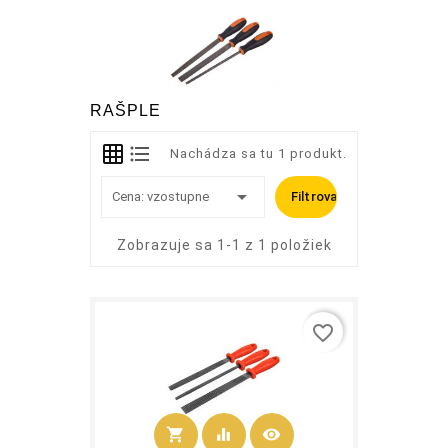
RAŠPLE
Nachádza sa tu 1 produkt.

Cena: vzostupne
Filtrovať
Zobrazuje sa 1-1 z 1 položiek
favorite_border
shopping_cart
equalizer
visibility