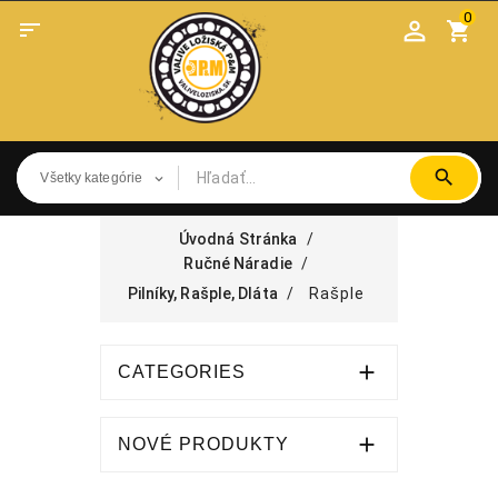
0

shopping_cart
Úvodná Stránka
Ručné Náradie
Pilníky, Rašple, Dláta
Rašple

CATEGORIES

NOVÉ PRODUKTY