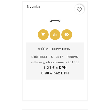
Novinka
favorite_border
shopping_cart
equalizer
visibility
Kúpiť
KĽÚČ VIDLICOVÝ 13x15...
Kľúč HR34115 13x15 • DIN895,
vidlicový, obojstranný - 231403
Cena
1,21 € s DPH
Cena
0.98 € bez DPH