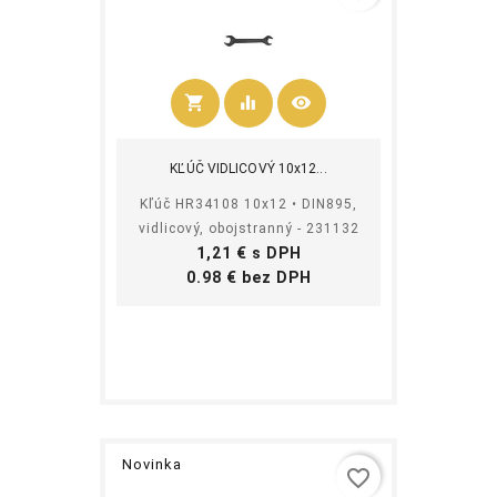
shopping_cart
equalizer
visibility
Kúpiť
KĽÚČ VIDLICOVÝ 10x12...
Kľúč HR34108 10x12 • DIN895,
vidlicový, obojstranný - 231132
Cena
1,21 € s DPH
Cena
0.98 € bez DPH
Novinka
favorite_border