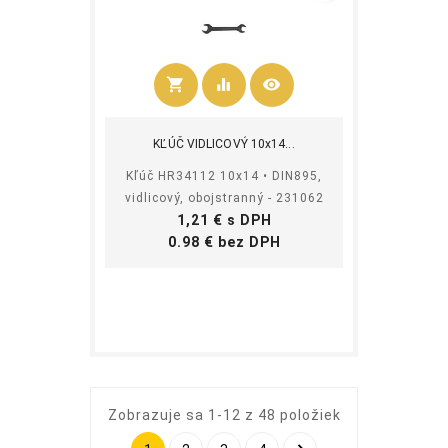
shopping_cart
equalizer
visibility
Kúpiť
KĽÚČ VIDLICOVÝ 10x14...
Kľúč HR34112 10x14 • DIN895,
vidlicový, obojstranný - 231062
Cena
1,21 € s DPH
Cena
0.98 € bez DPH
Zobrazuje sa 1-12 z 48 položiek