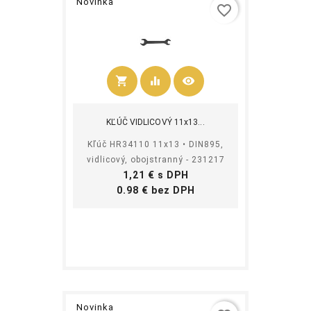
Novinka
favorite_border
shopping_cart
equalizer
visibility
Kúpiť
KĽÚČ VIDLICOVÝ 11x13...
Kľúč HR34110 11x13 • DIN895,
vidlicový, obojstranný - 231217
Cena
1,21 € s DPH
Cena
0.98 € bez DPH
Novinka