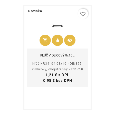
Novinka
favorite_border
shopping_cart
equalizer
visibility
Kúpiť
KĽÚČ VIDLICOVÝ 8x10...
Kľúč HR34104 08x10 • DIN895,
vidlicový, obojstranný - 231710
Cena
1,21 € s DPH
Cena
0.98 € bez DPH