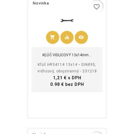
Novinka
favorite_border
shopping_cart
equalizer
visibility
Kúpiť
KĽÚČ VIDLICOVÝ 13x14mm...
Kľúč HR34114 13x14 • DIN895,
vidlicový, obojstranný - 231218
Cena
1,21 € s DPH
Cena
0.98 € bez DPH