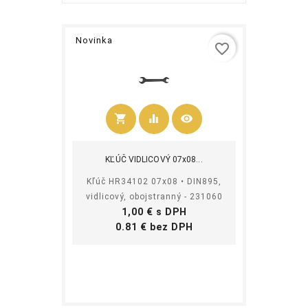
Novinka
favorite_border
shopping_cart
equalizer
visibility
Kúpiť
KĽÚČ VIDLICOVÝ 07x08...
Kľúč HR34102 07x08 • DIN895,
vidlicový, obojstranný - 231060
Cena
1,00 € s DPH
Cena
0.81 € bez DPH