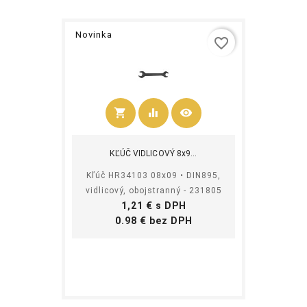
Novinka
favorite_border
shopping_cart
equalizer
visibility
Kúpiť
KĽÚČ VIDLICOVÝ 8x9...
Kľúč HR34103 08x09 • DIN895,
vidlicový, obojstranný - 231805
Cena
1,21 € s DPH
Cena
0.98 € bez DPH