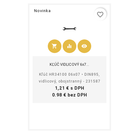
Novinka
favorite_border
shopping_cart
equalizer
visibility
Kúpiť
KĽÚČ VIDLICOVÝ 6x7...
Kľúč HR34100 06x07 • DIN895,
vidlicový, obojstranný - 231587
Cena
1,21 € s DPH
Cena
0.98 € bez DPH