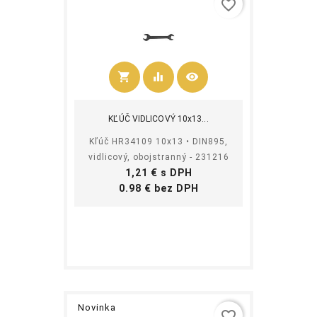
favorite_border
shopping_cart
equalizer
visibility
Kúpiť
KĽÚČ VIDLICOVÝ 10x13...
Kľúč HR34109 10x13 • DIN895,
vidlicový, obojstranný - 231216
Cena
1,21 € s DPH
Cena
0.98 € bez DPH
Novinka
favorite_border