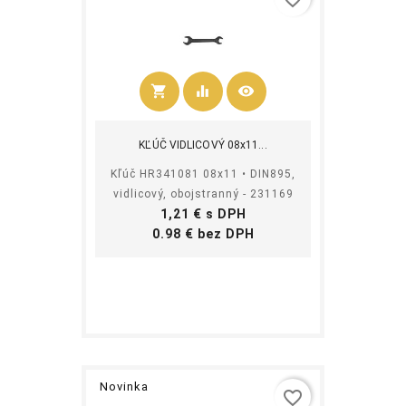
shopping_cart
equalizer
visibility
Kúpiť
KĽÚČ VIDLICOVÝ 08x11...
Kľúč HR341081 08x11 • DIN895,
vidlicový, obojstranný - 231169
Cena
1,21 € s DPH
Cena
0.98 € bez DPH
Novinka
favorite_border