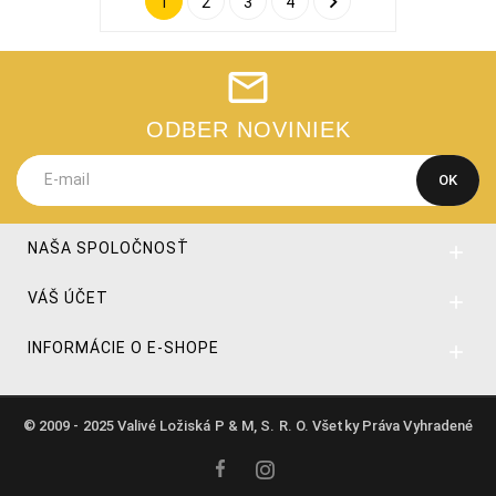

1
2
3
4
ODBER NOVINIEK
NAŠA SPOLOČNOSŤ

VÁŠ ÚČET

INFORMÁCIE O E-SHOPE

© 2009 - 2025 Valivé Ložiská P & M, S. R. O. Všetky Práva Vyhradené