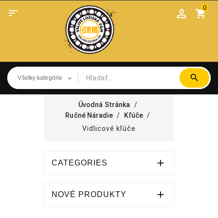
0

shopping_cart
Úvodná Stránka
Ručné Náradie
Kľúče
Vidlicové kľúče

CATEGORIES

NOVÉ PRODUKTY