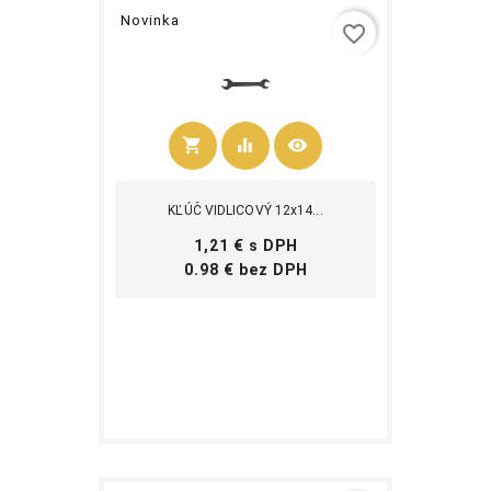
Novinka
favorite_border
shopping_cart
equalizer
visibility
Kúpiť
KĽÚČ VIDLICOVÝ 12x14...
Cena
1,21 € s DPH
Cena
0.98 € bez DPH