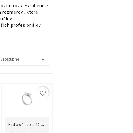
rozmerov a vyrobené z
h rozmerov , ktoré
iálov.
šich profesionálov.

:
 vzostupne
favorite_border
shopping_cart
equalizer
visibility
Kúpiť
H
adicová spona 10-16...