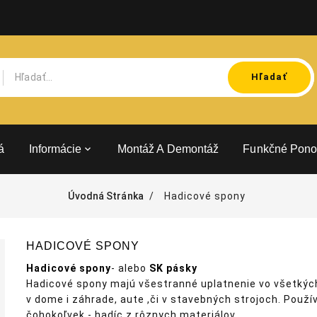
Hľadať
á
Informácie
Montáž A Demontáž
Funkčné Pono
Úvodná Stránka
Hadicové spony
HADICOVÉ SPONY
Hadicové spony
- alebo
SK pásky
Hadicové spony majú všestranné uplatnenie vo všetkých
v dome i záhrade, aute ,či v stavebných strojoch. Použ
čohokoľvek - hadíc z rôznych materiálov.