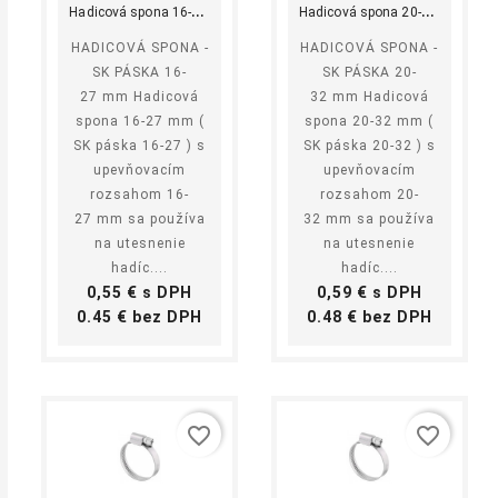
H
adicová spona 16-27 mm
H
adicová spona 20-32 mm
HADICOVÁ SPONA -
HADICOVÁ SPONA -
SK PÁSKA 16-
SK PÁSKA 20-
27 mm Hadicová
32 mm Hadicová
spona 16-27 mm (
spona 20-32 mm (
SK páska 16-27 ) s
SK páska 20-32 ) s
upevňovacím
upevňovacím
rozsahom 16-
rozsahom 20-
27 mm sa používa
32 mm sa používa
na utesnenie
na utesnenie
hadíc....
hadíc....
Cena
Cena
0,55 € s DPH
0,59 € s DPH
Cena
Cena
0.45 € bez DPH
0.48 € bez DPH
favorite_border
favorite_border
shopping_cart
equalizer
visibility
shopping_cart
equalizer
visibility