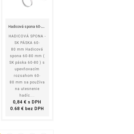
shopping_cart
equalizer
visibility
Kúpiť
H
adicová spona 60-80 mm
HADICOVÁ SPONA -
SK PÁSKA 60-
80 mm Hadicová
spona 60-80 mm (
SK páska 60-80 ) s
ok
upevňovacím
 NBR
rozsahom 60-
80 mm sa používa
žok
na utesnenie
e
hadíc....
vé
Cena
0,84 € s DPH
ie,
Cena
0.68 € bez DPH
má za
iť
ducemu