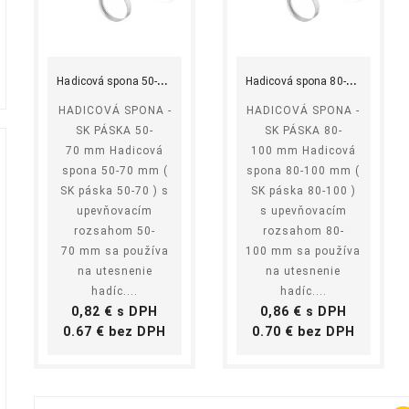
shopping_cart
equalizer
visibility
shopping_cart
equalizer
visibility
Kúpiť
Kúpiť
H
adicová spona 50-70 mm
H
adicová spona 80-100 mm
HADICOVÁ SPONA -
HADICOVÁ SPONA -
SK PÁSKA 50-
SK PÁSKA 80-
70 mm Hadicová
100 mm Hadicová
spona 50-70 mm (
spona 80-100 mm (
SK páska 50-70 ) s
SK páska 80-100 )
úžok
O-krúžok
O-krúžok
O-krúž
upevňovacím
s upevňovacím
favorite_border
favorite_border
favorite_border
x8 NBR
280x3 NBR
380x4 NBR
298x8
rozsahom 50-
rozsahom 80-
70 mm sa používa
100 mm sa používa
rúžok
O-krúžok
O-krúžok
O-krú
na utesnenie
na utesnenie
 je
NBR je
NBR je
NBR j
hadíc....
hadíc....
ové
gumové
gumové
gumo
Cena
Cena
0,82 € s DPH
0,86 € s DPH
enie,
tesnenie,
tesnenie,
tesnen
Cena
Cena
0.67 € bez DPH
0.70 € bez DPH
ré má za
ktoré má za
ktoré má za
ktoré 
hu
úlohu
úlohu
úlohu
ániť
zabrániť
zabrániť
zabrán
iaducemu
nežiaducemu
nežiaducemu
nežia