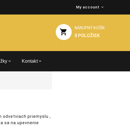
My account
NÁKUPNÝ KOŠÍK
shopping_cart
0
POLOŽIEK
žky
Kontakt
 odvetviach priemyslu ,
íva sa na upevnenie