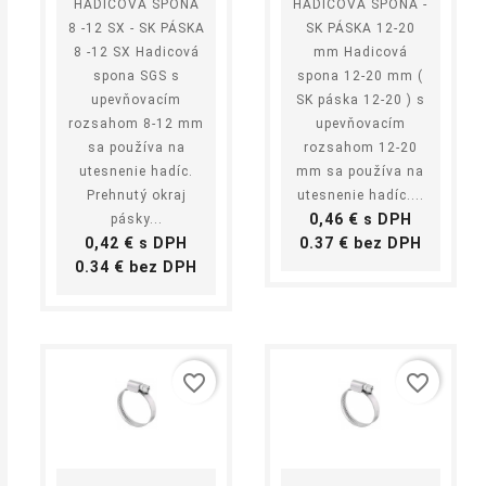
HADICOVÁ SPONA
HADICOVÁ SPONA -
8 -12 SX - SK PÁSKA
SK PÁSKA 12-20
8 -12 SX Hadicová
mm Hadicová
spona SGS s
spona 12-20 mm (
upevňovacím
SK páska 12-20 ) s
rozsahom 8-12 mm
upevňovacím
sa používa na
rozsahom 12-20
utesnenie hadíc.
mm sa používa na
Prehnutý okraj
utesnenie hadíc....
Cena
0,46 € s DPH
pásky...
Cena
Cena
0,42 € s DPH
0.37 € bez DPH
Cena
0.34 € bez DPH
favorite_border
favorite_border
shopping_cart
equalizer
visibility
shopping_cart
equalizer
visibility
Kúpiť
Kúpiť