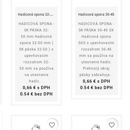
Kúpiť
Kúpiť
H
adicová spona 32-50 mm
Hadicová spona 30-45
HADICOVÁ SPONA -
HADICOVÁ SPONA -
SK PÁSKA 32-
SK PÁSKA 30-45 SX
50 mm Hadicová
Hadicová spona
spona 32-50 mm (
SGS s upevňovacím
SK páska 32-50 ) s
rozsahom 30-45
upevňovacím
mm sa používa na
rozsahom 32-
utesnenie hadíc.
50 mm sa používa
Prehnutý okraj
na utesnenie
pásky zabraňuje...
Cena
0,66 € s DPH
hadíc....
Cena
Cena
0,66 € s DPH
0.54 € bez DPH
Cena
0.54 € bez DPH
favorite_border
favorite_border