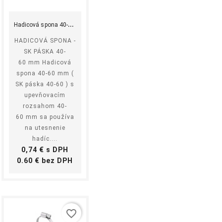
Kúpiť
H
adicová spona 40-60 mm
HADICOVÁ SPONA -
SK PÁSKA 40-
60 mm Hadicová
spona 40-60 mm (
SK páska 40-60 ) s
upevňovacím
rozsahom 40-
60 mm sa používa
na utesnenie
hadíc....
Cena
0,74 € s DPH
Cena
0.60 € bez DPH
favorite_border