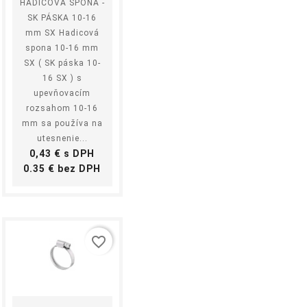
HADICOVÁ SPONA -
SK PÁSKA 10-16
mm SX Hadicová
spona 10-16 mm
SX ( SK páska 10-
16 SX ) s
upevňovacím
rozsahom 10-16
mm sa používa na
utesnenie...
Cena
0,43 € s DPH
Cena
0.35 € bez DPH
favorite_border
shopping_cart
equalizer
visibility
Kúpiť