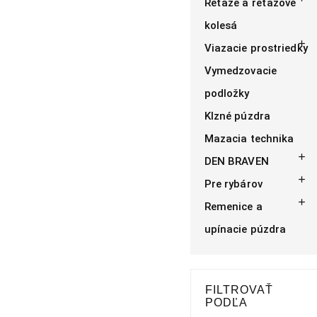
Reťaze a reťazové
kolesá

Viazacie prostriedky
Vymedzovacie
podložky
Klzné púzdra
Mazacia technika

DEN BRAVEN

Pre rybárov

Remenice a
upínacie púzdra
FILTROVAŤ
PODĽA