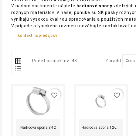
V našom sortimente nájdete
hadicové spony
všetkých 
rôznych materiálov. V našej ponuke sú SK pásky rôznyc
vynikajú vysokou kvalitou spracovania a použitých mater
V prípade atypického rozmeru neváhajte kontaktovať na
kontakt na predajcov
Počet produktov: 48
Zoradiť podľa
Cena:
favorite_border
favorite_border
shopping_cart
equalizer
visibility
shopping_cart
equalizer
visibility
Kúpiť
Kúpiť
H
adicová spona 12-20 mm
Hadicová spona 8-12