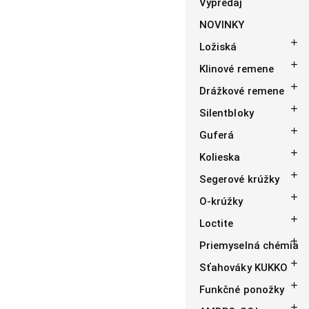
Výpredaj
NOVINKY

Ložiská

Klinové remene

Drážkové remene

Silentbloky

Guferá

Kolieska

Segerové krúžky

O-krúžky

Loctite

Priemyselná chémia

Sťahováky KUKKO

Funkčné ponožky
