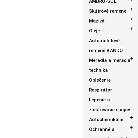
AMBRO-SOL

Skútrové remene

Mazivá

Oleje
Automobilové
remene BANDO

Meradlá a meracia
technika
Oblečenie
Respirátor
Lepenie a
zaisťovanie spojov

Autochemikálie

Ochranné a