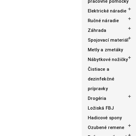
pracovné pomôcky

Elektrické náradie

Ručné náradie

Záhrada

Spojovací materiál
Metly a zmetáky

Nábytkové nožičky
Čistiace a
dezinfekčné
prípravky

Drogéria
Ložiská FBJ
Hadicové spony

Ozubené remene
