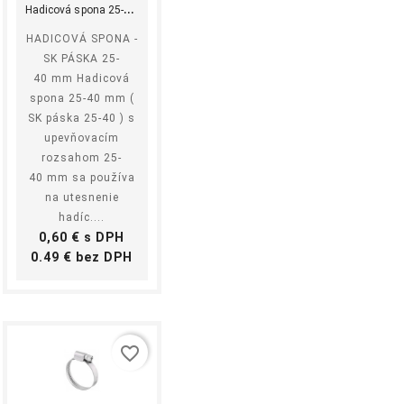
H
adicová spona 25-40 mm
HADICOVÁ SPONA -
SK PÁSKA 25-
40 mm Hadicová
spona 25-40 mm (
SK páska 25-40 ) s
upevňovacím
rozsahom 25-
40 mm sa používa
na utesnenie
hadíc....
Cena
0,60 € s DPH
Cena
0.49 € bez DPH
favorite_border
shopping_cart
equalizer
visibility