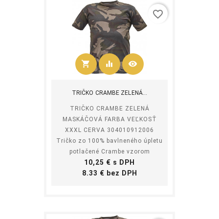
favorite_border
shopping_cart
equalizer
visibility
Kúpiť
TRIČKO CRAMBE ZELENÁ...
TRIČKO CRAMBE ZELENÁ
MASKÁČOVÁ FARBA VEĽKOSŤ
XXXL CERVA 304010912006
Tričko zo 100% bavlneného úpletu
potlačené Crambe vzorom
Cena
10,25 € s DPH
Cena
8.33 € bez DPH