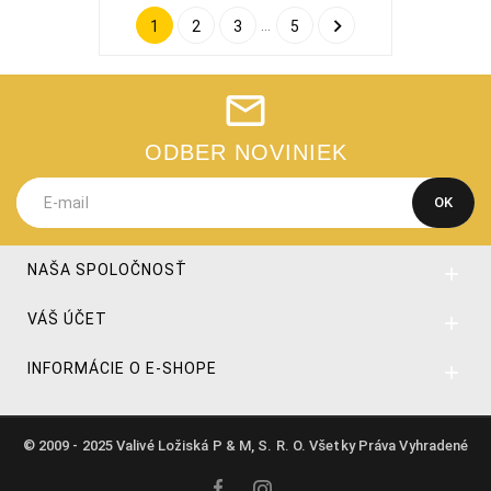

…
1
2
3
5
ODBER NOVINIEK
NAŠA SPOLOČNOSŤ

VÁŠ ÚČET

INFORMÁCIE O E-SHOPE

© 2009 - 2025 Valivé Ložiská P & M, S. R. O. Všetky Práva Vyhradené