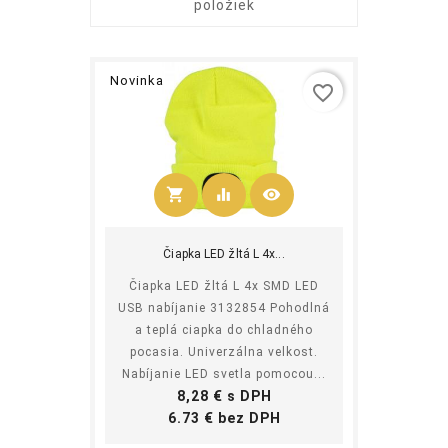
položiek
Novinka
favorite_border
shopping_cart
equalizer
visibility
Kúpiť
Čiapka LED žltá L 4x...
Čiapka LED žltá L 4x SMD LED
USB nabíjanie 3132854 Pohodlná
a teplá ciapka do chladného
pocasia. Univerzálna velkost.
Nabíjanie LED svetla pomocou...
Cena
8,28 € s DPH
Cena
6.73 € bez DPH