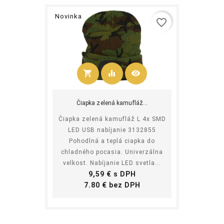
Novinka
favorite_border
shopping_cart
equalizer
visibility
Kúpiť
Čiapka zelená kamufláž...
Čiapka zelená kamufláž L 4x SMD
LED USB nabíjanie 3132855
Pohodlná a teplá ciapka do
chladného pocasia. Univerzálna
velkost. Nabíjanie LED svetla...
Cena
9,59 € s DPH
Cena
7.80 € bez DPH