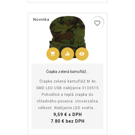
Novinka
favorite_border
shopping_cart
equalizer
visibility
Kúpiť
Čiapka zelená kamufláž...
Čiapka zelená kamufláž M 4x
SMD LED USB nabíjanie 3133515
Pohodlná a teplá ciapka do
chladného pocasia. Univerzálna
velkost. Nabíjanie LED svetla...
Cena
9,59 € s DPH
Cena
7.80 € bez DPH