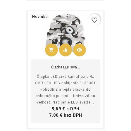
Novinka
favorite_border
shopping_cart
equalizer
visibility
Kúpiť
Čiapka LED sivá...
Čiapka LED sivá kamufláž L 4x
SMD LED USB nabíjanie 3133301
Pohodlná a teplá ciapka do
chladného pocasia. Univerzálna
velkost. Nabíjanie LED svetla...
Cena
9,59 € s DPH
Cena
7.80 € bez DPH