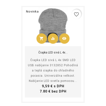
Novinka
favorite_border
shopping_cart
equalizer
visibility
Kúpiť
Čiapka LED sivá L 4x...
Čiapka LED sivá L 4x SMD LED
USB nabíjanie 3132852 Pohodlná
a teplá ciapka do chladného
pocasia. Univerzálna velkost.
Nabíjanie LED svetla pomocou...
Cena
9,59 € s DPH
Cena
7.80 € bez DPH