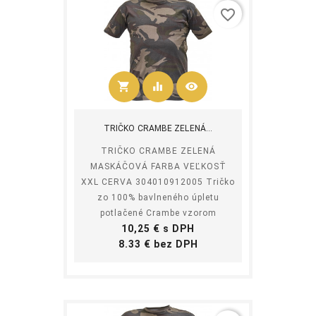
favorite_border
shopping_cart
equalizer
visibility
Kúpiť
TRIČKO CRAMBE ZELENÁ...
TRIČKO CRAMBE ZELENÁ
MASKÁČOVÁ FARBA VEĽKOSŤ
XXL CERVA 304010912005 Tričko
zo 100% bavlneného úpletu
potlačené Crambe vzorom
Cena
10,25 € s DPH
Cena
8.33 € bez DPH