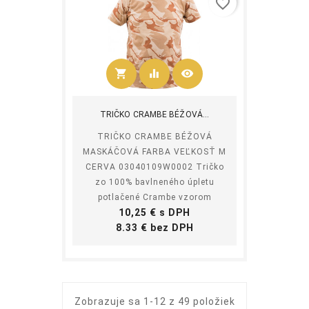
favorite_border
shopping_cart
equalizer
visibility
Kúpiť
TRIČKO CRAMBE BÉŽOVÁ...
TRIČKO CRAMBE BÉŽOVÁ
MASKÁČOVÁ FARBA VEĽKOSŤ M
CERVA 03040109W0002 Tričko
zo 100% bavlneného úpletu
potlačené Crambe vzorom
Cena
10,25 € s DPH
Cena
8.33 € bez DPH
Zobrazuje sa 1-12 z 49 položiek