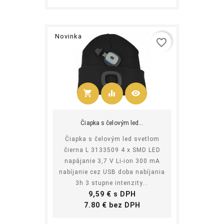
Novinka
favorite_border
shopping_cart
equalizer
visibility
Kúpiť
Čiapka s čelovým led...
Čiapka s čelovým led svetlom
čierna L 3133509 4 x SMD LED
napájanie 3,7 V Li-ion 300 mA
nabíjanie cez USB doba nabíjania
3h 3 stupne intenzity...
Cena
9,59 € s DPH
Cena
7.80 € bez DPH