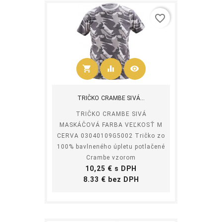
favorite_border
shopping_cart
equalizer
visibility
Kúpiť
TRIČKO CRAMBE SIVÁ...
TRIČKO CRAMBE SIVÁ
MASKÁČOVÁ FARBA VEĽKOSŤ M
CERVA 03040109G5002 Tričko zo
100% bavlneného úpletu potlačené
Crambe vzorom
Cena
10,25 € s DPH
Cena
8.33 € bez DPH