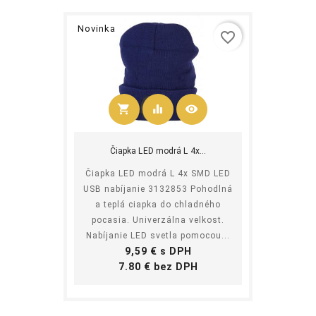
Novinka
favorite_border
shopping_cart
equalizer
visibility
Kúpiť
Čiapka LED modrá L 4x...
Čiapka LED modrá L 4x SMD LED
USB nabíjanie 3132853 Pohodlná
a teplá ciapka do chladného
pocasia. Univerzálna velkost.
Nabíjanie LED svetla pomocou...
Cena
9,59 € s DPH
Cena
7.80 € bez DPH