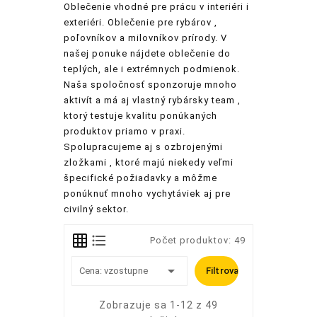
Oblečenie vhodné pre prácu v interiéri i
exteriéri. Oblečenie pre rybárov ,
poľovníkov a milovníkov prírody. V
našej ponuke nájdete oblečenie do
teplých, ale i extrémnych podmienok.
Naša spoločnosť sponzoruje mnoho
aktivít a má aj vlastný rybársky team ,
ktorý testuje kvalitu ponúkaných
produktov priamo v praxi.
Spolupracujeme aj s ozbrojenými
zložkami , ktoré majú niekedy veľmi
špecifické požiadavky a môžme
ponúknuť mnoho vychytáviek aj pre
civilný sektor.
Počet produktov: 49

Cena: vzostupne
Filtrovať
Zobrazuje sa 1-12 z 49