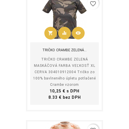
favorite_border
shopping_cart
equalizer
visibility
Kúpiť
TRIČKO CRAMBE ZELENÁ...
TRIČKO CRAMBE ZELENÁ
MASKÁČOVÁ FARBA VEĽKOSŤ XL
CERVA 304010912004 Tričko zo
100% bavlneného úpletu potlačené
Crambe vzorom
Cena
10,25 € s DPH
Cena
8.33 € bez DPH