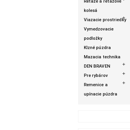
Reťaze a reťazové
kolesá

Viazacie prostriedky
Vymedzovacie
podložky
Klzné púzdra
Mazacia technika

DEN BRAVEN

Pre rybárov

Remenice a
upínacie púzdra