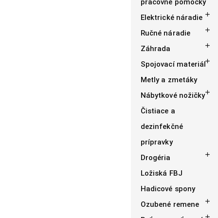
pracovné pomôcky

Elektrické náradie

Ručné náradie

Záhrada

Spojovací materiál
Metly a zmetáky

Nábytkové nožičky
Čistiace a
dezinfekčné
prípravky

Drogéria
Ložiská FBJ
Hadicové spony

Ozubené remene
