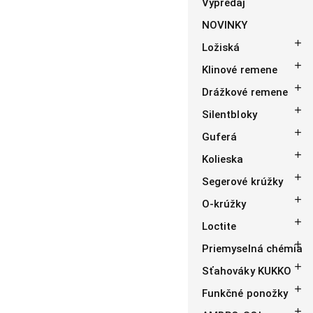
Výpredaj
NOVINKY

Ložiská

Klinové remene

Drážkové remene

Silentbloky

Guferá

Kolieska

Segerové krúžky

O-krúžky

Loctite

Priemyselná chémia

Sťahováky KUKKO

Funkčné ponožky
