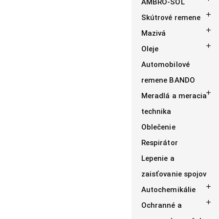
AMBRO-SOL

Skútrové remene

Mazivá

Oleje
Automobilové
remene BANDO

Meradlá a meracia
technika
Oblečenie
Respirátor
Lepenie a
zaisťovanie spojov

Autochemikálie

Ochranné a