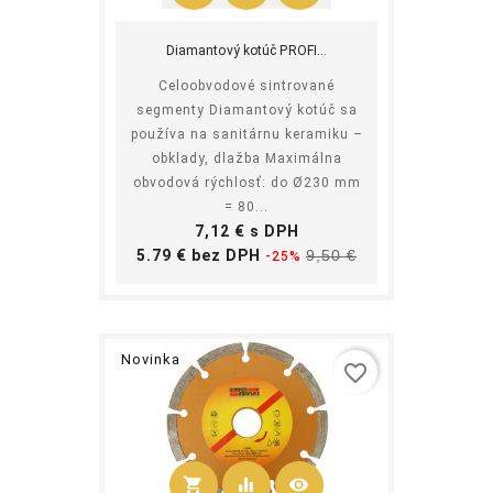
Kúpiť
Diamantový kotúč PROFI...
Celoobvodové sintrované
segmenty Diamantový kotúč sa
používa na sanitárnu keramiku –
obklady, dlažba Maximálna
obvodová rýchlosť: do Ø230 mm
= 80...
Cena
7,12 € s DPH
Základná
Cena
5.79 € bez DPH
9,50 €
-25%
cena
Novinka
favorite_border
shopping_cart
equalizer
visibility