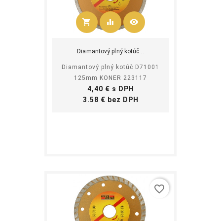
shopping_cart
equalizer
visibility
Kúpiť
Diamantový plný kotúč...
Diamantový plný kotúč D71001
125mm KONER 223117
Cena
4,40 € s DPH
Cena
3.58 € bez DPH
favorite_border