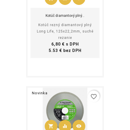
Kúpiť
Kotúč diamantový plný...
Kotúč rezný diamantový plný
Long Life, 125x22,2mm, suché
rezanie
Cena
6,80 € s DPH
Cena
5.53 € bez DPH
Novinka
favorite_border
shopping_cart
equalizer
visibility