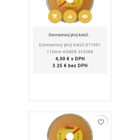
shopping_cart
equalizer
visibility
Kúpiť
Diamantový plný kotúč...
Diamantový plný kotúč D71001
115mm KONER 223388
Cena
4,00 € s DPH
Cena
3.25 € bez DPH
favorite_border