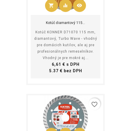
shopping_cart
equalizer
visibility
Kúpiť
Kotúč diamantový 115...
Kotúč KONNER D71070 115 mm,
diamantový, Turbo Wave - vhodný
pre domácich kutilov, ale aj pre
profesionálnych remeselníkov.
Vhodný je pre mokré aj...
Cena
6,61 € s DPH
Cena
5.37 € bez DPH
favorite_border