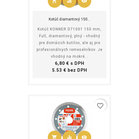
shopping_cart
equalizer
visibility
Kúpiť
Kotúč diamantový 150...
Kotúč KONNER D71001 150 mm,
Full, diamantový, plný - vhodný
pre domácich kutilov, ale aj pre
profesionálnych remeselníkov. Je
vhodný na mokré...
Cena
6,80 € s DPH
Cena
5.53 € bez DPH
favorite_border
shopping_cart
equalizer
visibility