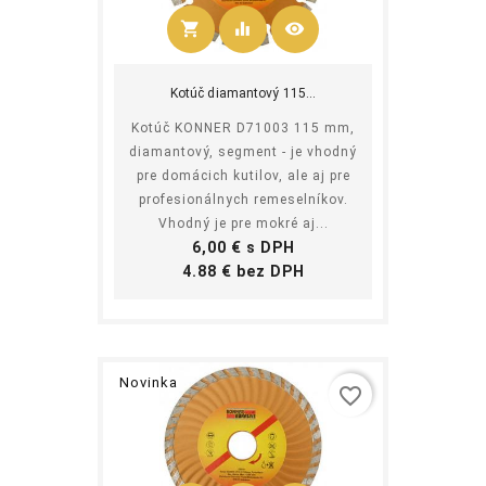
shopping_cart
equalizer
visibility
Kúpiť
Kotúč diamantový 115...
Kotúč KONNER D71003 115 mm,
diamantový, segment - je vhodný
pre domácich kutilov, ale aj pre
profesionálnych remeselníkov.
Vhodný je pre mokré aj...
Cena
6,00 € s DPH
Cena
4.88 € bez DPH
Novinka
favorite_border