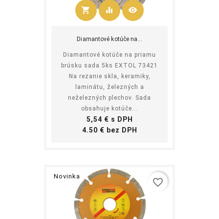
shopping_cart
equalizer
visibility
Kúpiť
Diamantové kotúče na...
Diamantové kotúče na priamu
brúsku sada 5ks EXTOL 73421
Na rezanie skla, keramiky,
laminátu, železných a
neželezných plechov. Sada
obsahuje kotúče...
Cena
5,54 € s DPH
Cena
4.50 € bez DPH
Novinka
favorite_border