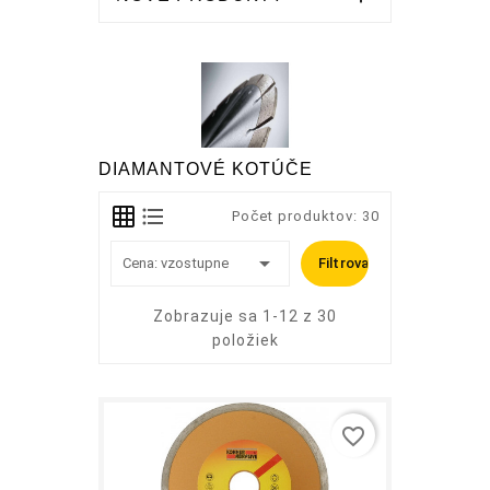
DIAMANTOVÉ KOTÚČE
Počet produktov: 30

Cena: vzostupne
Filtrovať
Zobrazuje sa 1-12 z 30
položiek
favorite_border