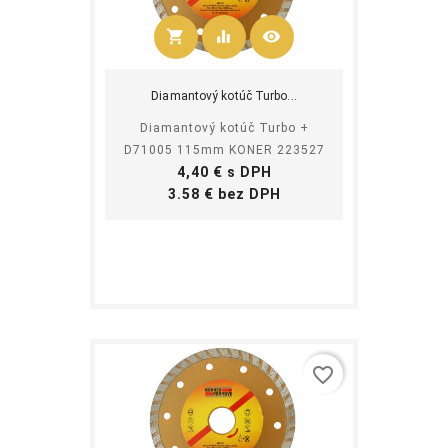
shopping_cart
equalizer
visibility
Kúpiť
Diamantový kotúč Turbo...
Diamantový kotúč Turbo +
D71005 115mm KONER 223527
Cena
4,40 € s DPH
Cena
3.58 € bez DPH
favorite_border