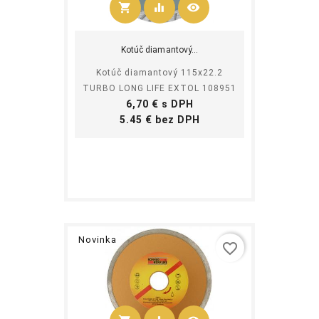
shopping_cart
equalizer
visibility
Kúpiť
Kotúč diamantový...
Kotúč diamantový 115x22.2
TURBO LONG LIFE EXTOL 108951
Cena
6,70 € s DPH
Cena
5.45 € bez DPH
Novinka
favorite_border