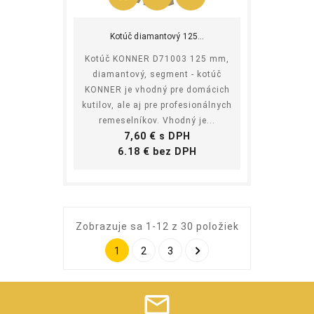
Kúpiť
Kotúč diamantový 125...
Kotúč KONNER D71003 125 mm,
diamantový, segment - kotúč
KONNER je vhodný pre domácich
kutilov, ale aj pre profesionálnych
remeselníkov. Vhodný je...
Cena
7,60 € s DPH
Cena
6.18 € bez DPH
Zobrazuje sa 1-12 z 30 položiek

1
2
3