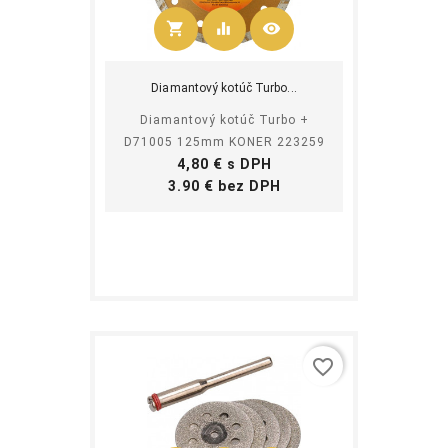
shopping_cart
equalizer
visibility
Kúpiť
Diamantový kotúč Turbo...
Diamantový kotúč Turbo +
D71005 125mm KONER 223259
Cena
4,80 € s DPH
Cena
3.90 € bez DPH
favorite_border