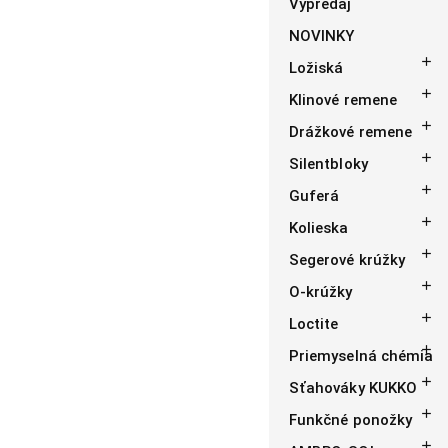
Výpredaj
NOVINKY

Ložiská

Klinové remene

Drážkové remene

Silentbloky

Guferá

Kolieska

Segerové krúžky

O-krúžky

Loctite

Priemyselná chémia

Sťahováky KUKKO

Funkčné ponožky
