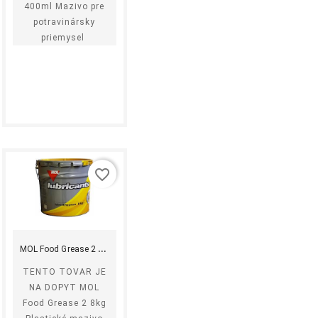
400ml Mazivo pre
potravinársky
priemysel
favorite_border
shopping_cart
equalizer
visibility
Kúpiť
M
OL Food Grease 2 8kg
TENTO TOVAR JE
NA DOPYT MOL
Food Grease 2 8kg