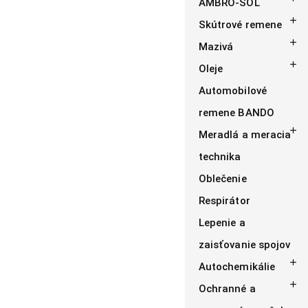
AMBRO-SOL

Skútrové remene

Mazivá

Oleje
Automobilové
remene BANDO

Meradlá a meracia
technika
Oblečenie
Respirátor
Lepenie a
zaisťovanie spojov

Autochemikálie

Ochranné a