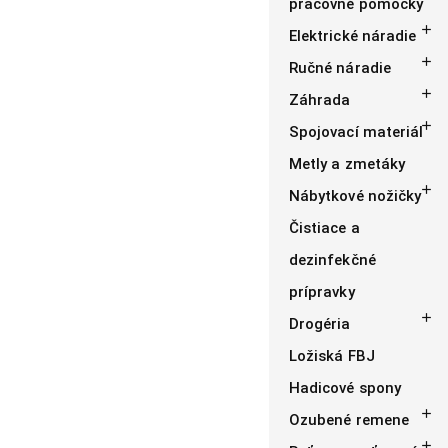
pracovné pomôcky

Elektrické náradie

Ručné náradie

Záhrada

Spojovací materiál
Metly a zmetáky

Nábytkové nožičky
Čistiace a
dezinfekčné
prípravky

Drogéria
Ložiská FBJ
Hadicové spony

Ozubené remene
