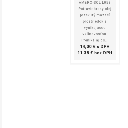
AMBRO-SOL L053
Potravinársky olej
je tekutý mazací
prostriedok s
vynikajúcou
vzlínavosťou.
Preniká aj do...
Cena
14,00 € s DPH
Cena
11.38 € bez DPH