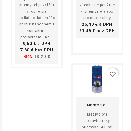
priemysel je zvlášť
všeobecné použitie
vhodné pre
v priemysle alebo
aplikácie, kde môže
pre automobily
Cena
26,40 € s DPH
prísť k náhodnému
Cena
21.46 € bez DPH
kontaktu s
potravinami, na...
Cena
9,60 € s DPH
Základná
7.80 € bez DPH
Cena
cena
19,20 €
-50%
favorite_border
shopping_cart
equalizer
visibility
Kúpiť
Mazivo pre...
Mazivo pre
potravinársky
priemysel 400ml