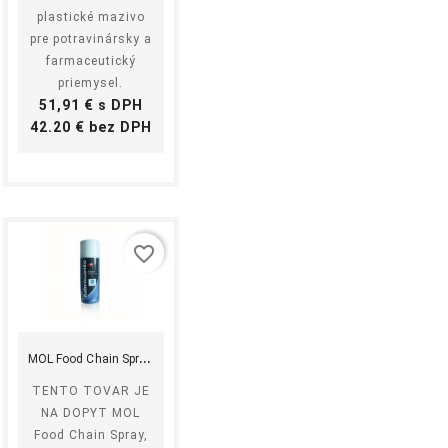
plastické mazivo
pre potravinársky a
farmaceutický
priemysel.
Cena
51,91 € s DPH
Cena
42.20 € bez DPH
favorite_border
shopping_cart
equalizer
visibility
Kúpiť
M
OL Food Chain Spray,...
TENTO TOVAR JE
NA DOPYT MOL
Food Chain Spray,