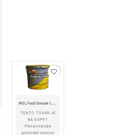
favorite_border
shopping_cart
equalizer
visibility
Kúpiť
M
OL Food Gresae 1,8kg
TENTO TOVAR JE
NA DOPYT
Potravinárske
plastické mazivo