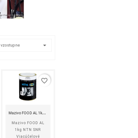

:
 vzostupne
favorite_border
shopping_cart
equalizer
visibility
Kúpiť
M
azivo FOOD AL 1kg NTN...
Mazivo FOOD AL
1kg NTN SNR
Viacúčelové