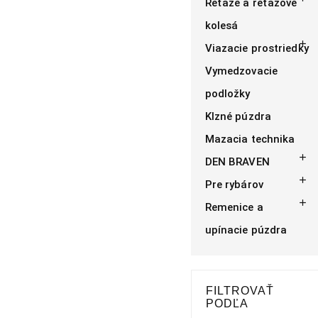
Reťaze a reťazové
kolesá

Viazacie prostriedky
Vymedzovacie
podložky
Klzné púzdra
Mazacia technika

DEN BRAVEN

Pre rybárov

Remenice a
upínacie púzdra
FILTROVAŤ
PODĽA