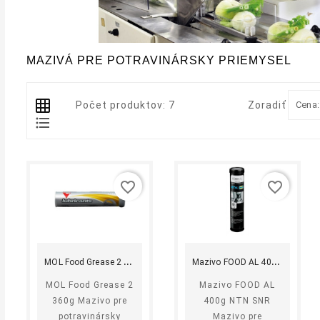
MAZIVÁ PRE POTRAVINÁRSKY PRIEMYSEL
Počet produktov: 7
Zoradiť podľa
Cena:
favorite_border
favorite_border
shopping_cart
equalizer
visibility
shopping_cart
equalizer
visibility
Kúpiť
Kúpiť
M
OL Food Grease 2 360g
M
azivo FOOD AL 400g...
MOL Food Grease 2
Mazivo FOOD AL
360g Mazivo pre
400g NTN SNR
potravinársky
Mazivo pre