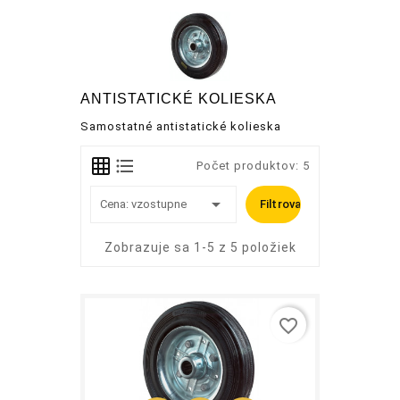
ANTISTATICKÉ KOLIESKA
Samostatné antistatické kolieska
Počet produktov: 5

Cena: vzostupne
Filtrovať
Zobrazuje sa 1-5 z 5 položiek
favorite_border