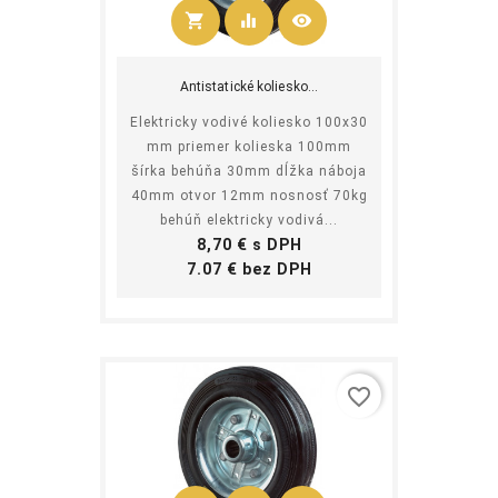
shopping_cart
equalizer
visibility
Kúpiť
Antistatické koliesko...
Elektricky vodivé koliesko 100x30
mm priemer kolieska 100mm
šírka behúňa 30mm dĺžka náboja
40mm otvor 12mm nosnosť 70kg
behúň elektricky vodivá...
Cena
8,70 € s DPH
Cena
7.07 € bez DPH
favorite_border