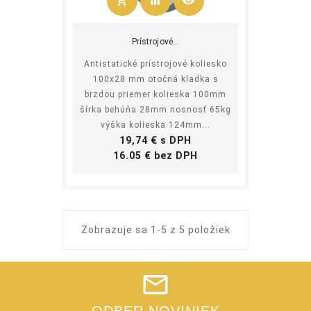
shopping_cart
equalizer
visibility
Kúpiť
Prístrojové...
Antistatické prístrojové koliesko
100x28 mm otočná kladka s
brzdou priemer kolieska 100mm
šírka behúňa 28mm nosnosť 65kg
výška kolieska 124mm...
Cena
19,74 € s DPH
Cena
16.05 € bez DPH
Zobrazuje sa 1-5 z 5 položiek
ODBER NOVINIEK