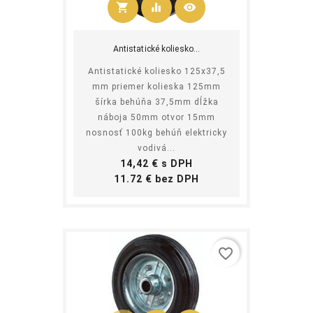
shopping_cart
equalizer
visibility
Kúpiť
Antistatické koliesko...
Antistatické koliesko 125x37,5
mm priemer kolieska 125mm
šírka behúňa 37,5mm dĺžka
náboja 50mm otvor 15mm
nosnosť 100kg behúň elektricky
vodivá...
Cena
14,42 € s DPH
Cena
11.72 € bez DPH
favorite_border