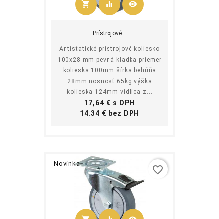
shopping_cart
equalizer
visibility
Kúpiť
Prístrojové...
Antistatické prístrojové koliesko
100x28 mm pevná kladka priemer
kolieska 100mm šírka behúňa
28mm nosnosť 65kg výška
kolieska 124mm vidlica z...
Cena
17,64 € s DPH
Cena
14.34 € bez DPH
Novinka
favorite_border