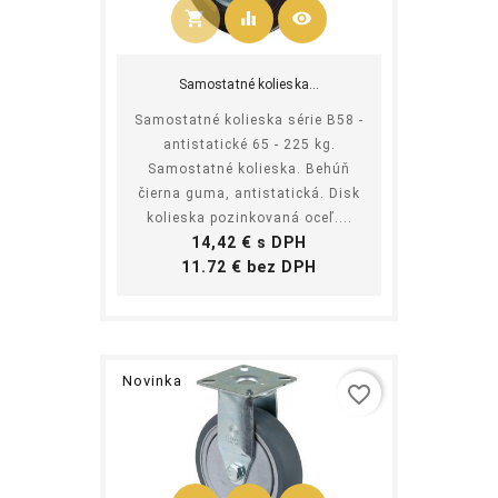
shopping_cart
equalizer
visibility
Kúpiť
Samostatné kolieska...
Samostatné kolieska série B58 -
antistatické 65 - 225 kg.
Samostatné kolieska. Behúň
čierna guma, antistatická. Disk
kolieska pozinkovaná oceľ....
Cena
14,42 € s DPH
Cena
11.72 € bez DPH
Novinka
favorite_border