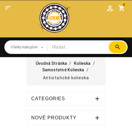
0

shopping_cart
Úvodná Stránka
Kolieska
Samostatné Kolieska
Antistatické kolieska

CATEGORIES

NOVÉ PRODUKTY