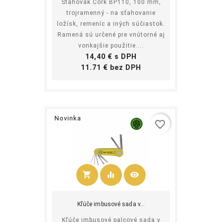
Sťahovák Cork BP110, 100 mm,
trojramenný - na sťahovanie
ložísk, remeníc a iných súčiastok.
Ramená sú určené pre vnútorné aj
vonkajšie použitie....
Cena
14,40 € s DPH
Cena
11.71 € bez DPH
Novinka
favorite_border
shopping_cart
equalizer
visibility
Kúpiť
Kľúče imbusové sada v...
Kľúče imbusové palcové sada v