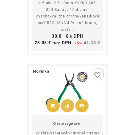
držiaku 2.5-10mm KUKKO 205-
204 Sada je 10-dielna
Vysokokvalitná chróm-vanádiová
oceľ 59Cr Mo V4 Predná hrana,
čisté...
Cena
30,81 € s DPH
Základná
Cena
25.05 € bez DPH
41,08 €
-25%
cena
Novinka
favorite_border
shopping_cart
equalizer
visibility
Kúpiť
Kliešte segerové...
Kliešte segerové vnútorné priame