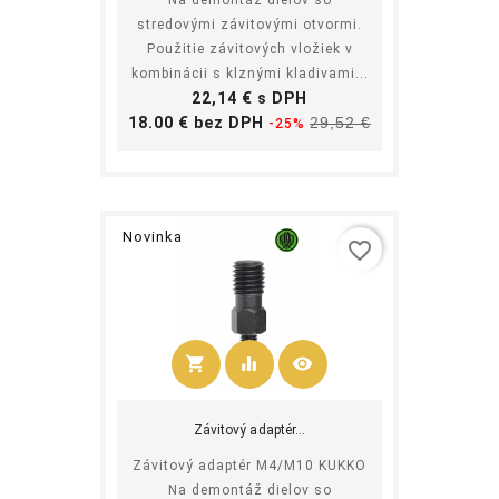
Na demontáž dielov so
stredovými závitovými otvormi.
Použitie závitových vložiek v
kombinácii s klznými kladivami...
Cena
22,14 € s DPH
Základná
Cena
18.00 € bez DPH
29,52 €
-25%
cena
Novinka
favorite_border
shopping_cart
equalizer
visibility
Kúpiť
Závitový adaptér...
Závitový adaptér M4/M10 KUKKO
Na demontáž dielov so