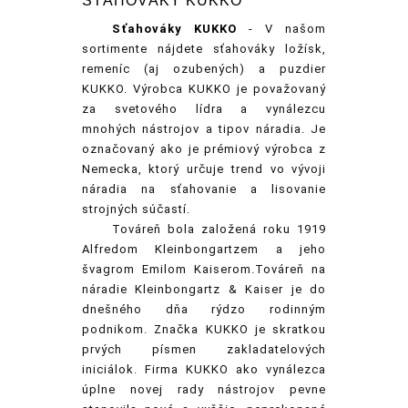
SŤAHOVÁKY KUKKO
Sťahováky
KUKKO
- V našom
sortimente nájdete sťahováky ložísk,
remeníc (aj ozubených) a puzdier
KUKKO. Výrobca KUKKO je považovaný
za svetového lídra a vynálezcu
mnohých nástrojov a tipov náradia. Je
označovaný ako je prémiový výrobca z
Nemecka, ktorý určuje trend vo vývoji
náradia na sťahovanie a lisovanie
strojných súčastí.
Továreň
bola založená roku 1919
Alfredom Kleinbongartzem a jeho
švagrom Emilom Kaiserom.Továreň na
náradie Kleinbongartz & Kaiser je do
dnešného dňa rýdzo rodinným
podnikom. Značka KUKKO je skratkou
prvých písmen zakladatelových
iniciálok. Firma KUKKO ako vynálezca
úplne novej rady nástrojov pevne