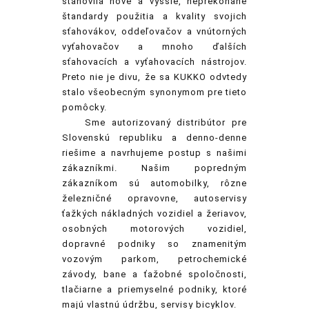
stanovila nové a vyššie, neprekonané
štandardy použitia a kvality svojich
sťahovákov, oddeľovačov a vnútorných
vyťahovačov a mnoho ďalších
sťahovacích a vyťahovacích nástrojov.
Preto nie je divu, že sa KUKKO odvtedy
stalo všeobecným synonymom pre tieto
pomôcky.
Sme
autorizovaný distribútor pre
Slovenskú republiku a denno-denne
riešime a navrhujeme postup s našimi
zákazníkmi. Našim popredným
zákazníkom sú automobilky, rôzne
železničné opravovne, autoservisy
ťažkých nákladných vozidiel a žeriavov,
osobných motorových vozidiel,
dopravné podniky so znamenitým
vozovým parkom, petrochemické
závody, bane a ťažobné spoločnosti,
tlačiarne a priemyselné podniky, ktoré
majú vlastnú údržbu, servisy bicyklov.