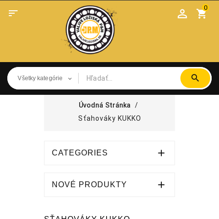
0

shopping_cart
Úvodná Stránka
Sťahováky KUKKO

CATEGORIES

NOVÉ PRODUKTY