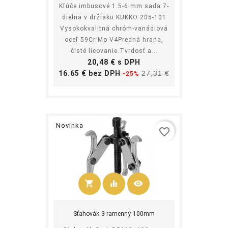
Kľúče imbusové 1.5-6 mm sada 7-
dielna v držiaku KUKKO 205-101
Vysokokvalitná chróm-vanádiová
oceľ 59Cr Mo V4Predná hrana,
čisté lícovanie.Tvrdosť a...
Cena
20,48 € s DPH
Základná
Cena
16.65 € bez DPH
27,31 €
-25%
cena
Novinka
favorite_border
shopping_cart
equalizer
visibility
Kúpiť
Sťahovák 3-ramenný 100mm