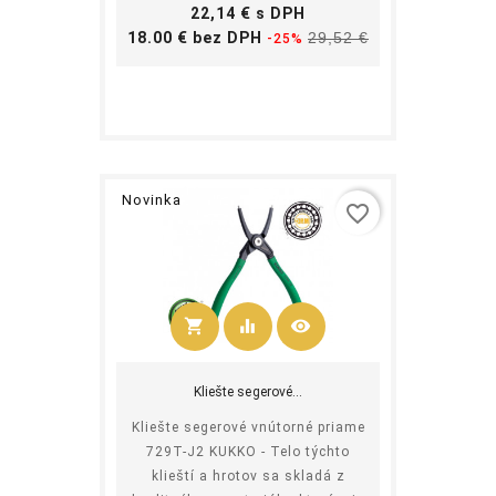
Cena
22,14 € s DPH
Základná
Cena
18.00 € bez DPH
29,52 €
-25%
cena
Novinka
favorite_border
shopping_cart
equalizer
visibility
Kúpiť
Kliešte segerové...
Kliešte segerové vnútorné priame
729T-J2 KUKKO - Telo týchto
klieští a hrotov sa skladá z