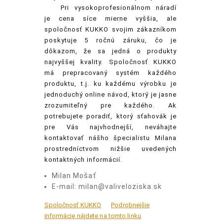
Pri
vysokoprofesionálnom náradí
je cena síce mierne vyššia, ale
spoločnosť KUKKO svojim zákazníkom
poskytuje 5 ročnú záruku, čo je
dôkazom, že sa jedná o produkty
najvyššej kvality. Spoločnosť KUKKO
má prepracovaný systém každého
produktu, t.j. ku každému výrobku je
jednoduchý online návod, ktorý je jasne
zrozumiteľný pre každého. Ak
potrebujete poradiť, ktorý sťahovák je
pre Vás najvhodnejší, neváhajte
kontaktovať nášho špecialistu Milana
prostredníctvom nižšie uvedených
kontaktných informácií.
Milan Mošať
E-mail: milan@valiveloziska.sk
Spoločnosť KUKKO
Podrobnejšie
informácie nájdete na tomto linku