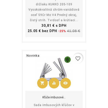
držiaku KUKKO 205-109
Vysokokvalitná chróm-vanádiová
oceľ 59Cr Mo V4 Predný okraj,
čistý strih. Tvrdosť a krútiaci...
Cena
30,81 € s DPH
Základná
Cena
25.05 € bez DPH
41,08 €
-25%
cena
Novinka
favorite_border
shopping_cart
equalizer
visibility
Kúpiť
Kľúče imbusové...
Sada imbusových kľúčov v