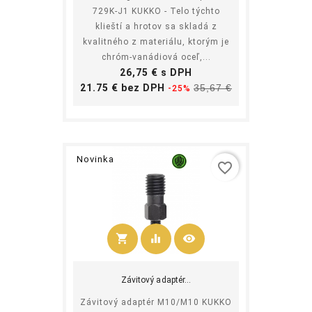
729K-J1 KUKKO - Telo týchto
klieští a hrotov sa skladá z
kvalitného z materiálu, ktorým je
chróm-vanádiová oceľ,...
Cena
26,75 € s DPH
Základná
Cena
21.75 € bez DPH
35,67 €
-25%
cena
Novinka
favorite_border
shopping_cart
equalizer
visibility
Kúpiť
Závitový adaptér...
Závitový adaptér M10/M10 KUKKO