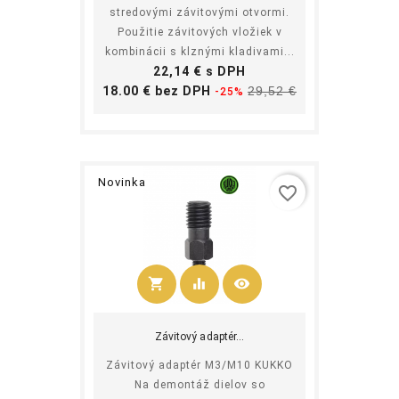
stredovými závitovými otvormi.
Použitie závitových vložiek v
kombinácii s klznými kladivami...
Cena
22,14 € s DPH
Základná
Cena
18.00 € bez DPH
29,52 €
-25%
cena
Novinka
favorite_border
shopping_cart
equalizer
visibility
Kúpiť
Závitový adaptér...
Závitový adaptér M3/M10 KUKKO
Na demontáž dielov so