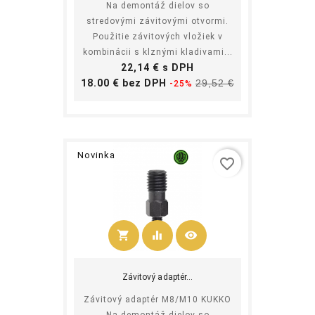
Na demontáž dielov so
stredovými závitovými otvormi.
Použitie závitových vložiek v
kombinácii s klznými kladivami...
Cena
22,14 € s DPH
Základná
Cena
18.00 € bez DPH
29,52 €
-25%
cena
Novinka
favorite_border
shopping_cart
equalizer
visibility
Kúpiť
Závitový adaptér...
Závitový adaptér M8/M10 KUKKO