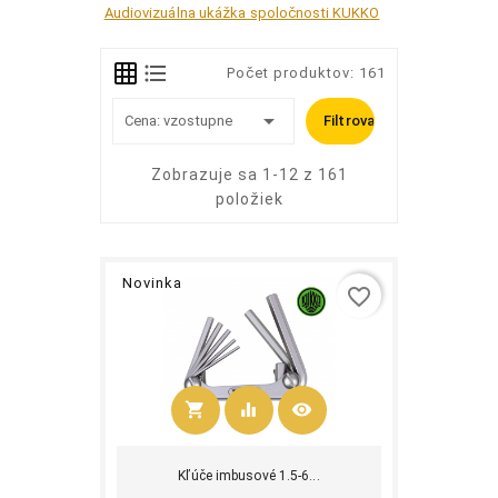
Audiovizuálna ukážka spoločnosti KUKKO
Počet produktov: 161

Cena: vzostupne
Filtrovať
Zobrazuje sa 1-12 z 161
položiek
Novinka
favorite_border
shopping_cart
equalizer
visibility
Kúpiť
Kľúče imbusové 1.5-6...