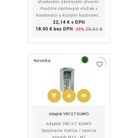
stredovými závitovými otvormi.
Použitie závitových vložiek v
kombinácii s klznými kladivami...
Cena
22,14 € s DPH
Základná
Cena
18.00 € bez DPH
29,52 €
-25%
cena
Novinka
favorite_border
shopping_cart
equalizer
visibility
Kúpiť
Adaptér VM12-7 KUKKO
Adaptér VM12-7 KUKKO
Spojovacia matica / samica
adaptér M12 - M7