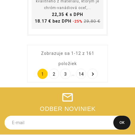
kvalitného z materiálu, ktorým je
chróm-vanádiová oceľ,...
Cena
22,35 € s DPH
Základná
Cena
18.17 € bez DPH
29,80 €
-25%
cena
Zobrazuje sa 1-12 z 161
položiek

…
1
2
3
14
ODBER NOVINIEK