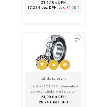
Cena
21,17 € s DPH
Základná
Cena
17.21 € bez DPH
30,25 €
-30%
cena
favorite_border
shopping_cart
equalizer
visibility
Kúpiť
Ložisko 63/28 2RS
Ložisko 63/28 2RS Jednoradové
guľkové ložisko kryté plastom
Cena
24,90 € s DPH
Cena
20.24 € bez DPH