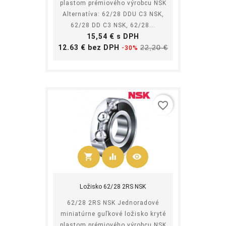
plastom prémiového výrobcu NSK
Alternatíva: 62/28 DDU C3 NSK,
62/28 DD C3 NSK, 62/28...
Cena
15,54 € s DPH
Základná
Cena
12.63 € bez DPH
22,20 €
-30%
cena
favorite_border
shopping_cart
equalizer
visibility
Kúpiť
Ložisko 62/28 2RS NSK
62/28 2RS NSK Jednoradové
miniatúrne guľkové ložisko kryté
plastom prémiového výrobcu NSK