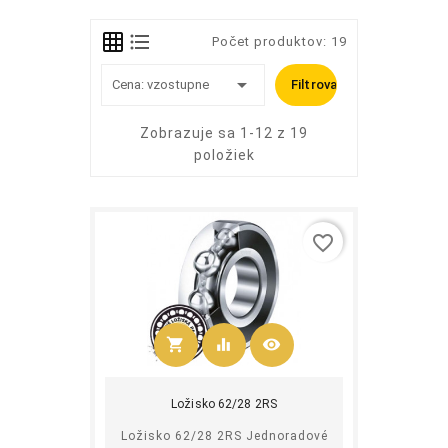
Počet produktov: 19

Cena: vzostupne
Filtrovať
Zobrazuje sa 1-12 z 19
položiek
favorite_border
shopping_cart
equalizer
visibility
Kúpiť
Ložisko 62/28 2RS
Ložisko 62/28 2RS Jednoradové