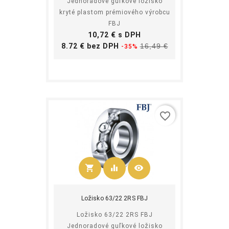
Jednoradové guľkové ložisko
kryté plastom prémiového výrobcu
FBJ
Cena
10,72 € s DPH
Základná
Cena
8.72 € bez DPH
16,49 €
-35%
cena
favorite_border
shopping_cart
equalizer
visibility
Kúpiť
Ložisko 63/22 2RS FBJ
Ložisko 63/22 2RS FBJ
Jednoradové guľkové ložisko