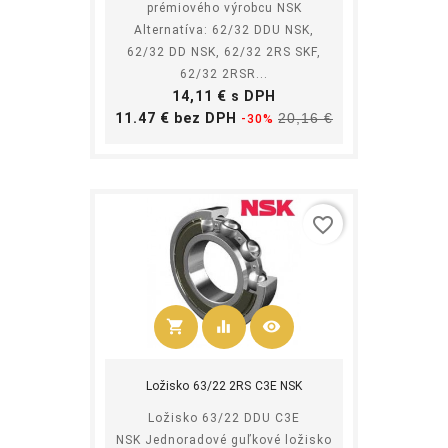
prémiového výrobcu NSK
Alternatíva: 62/32 DDU NSK,
62/32 DD NSK, 62/32 2RS SKF,
62/32 2RSR...
Cena
14,11 € s DPH
Základná
Cena
11.47 € bez DPH
20,16 €
-30%
cena
favorite_border
shopping_cart
equalizer
visibility
Kúpiť
Ložisko 63/22 2RS C3E NSK
Ložisko 63/22 DDU C3E
NSK Jednoradové guľkové ložisko