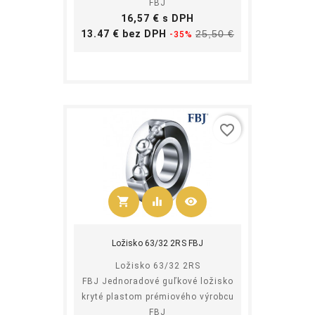
FBJ
Cena
16,57 € s DPH
Základná
Cena
13.47 € bez DPH
25,50 €
-35%
cena
favorite_border
shopping_cart
equalizer
visibility
Kúpiť
Ložisko 63/32 2RS FBJ
Ložisko 63/32 2RS
FBJ Jednoradové guľkové ložisko
kryté plastom prémiového výrobcu
FBJ