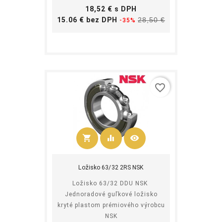
Cena
18,52 € s DPH
Základná
Cena
15.06 € bez DPH
28,50 €
-35%
cena
favorite_border
shopping_cart
equalizer
visibility
Kúpiť
Ložisko 63/32 2RS NSK
Ložisko 63/32 DDU NSK
Jednoradové guľkové ložisko
kryté plastom prémiového výrobcu
NSK