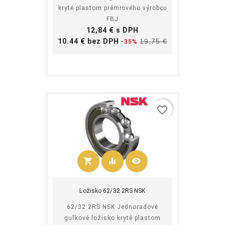
kryté plastom prémiového výrobcu
FBJ
Cena
12,84 € s DPH
Základná
Cena
10.44 € bez DPH
19,75 €
-35%
cena
favorite_border
shopping_cart
equalizer
visibility
Kúpiť
Ložisko 62/32 2RS NSK
62/32 2RS NSK Jednoradové
guľkové ložisko kryté plastom