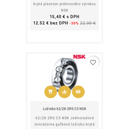
kryté plastom prémiového výrobcu
NSK
Cena
15,40 € s DPH
Základná
Cena
12.52 € bez DPH
22,00 €
-30%
cena
favorite_border
shopping_cart
equalizer
visibility
Kúpiť
Ložisko 62/28-2RS C3 NSK
62/28 2RS C3 NSK Jednoradové
miniatúrne guľkové ložisko kryté