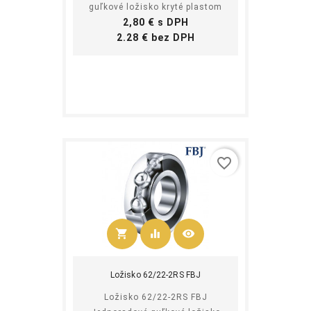
guľkové ložisko kryté plastom
Cena
2,80 € s DPH
Cena
2.28 € bez DPH
favorite_border
shopping_cart
equalizer
visibility
Kúpiť
Ložisko 62/22-2RS FBJ
Ložisko 62/22-2RS FBJ