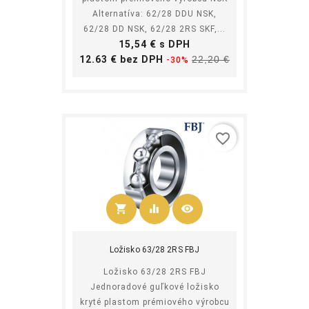
Alternatíva: 62/28 DDU NSK,
62/28 DD NSK, 62/28 2RS SKF,...
Cena
15,54 € s DPH
Základná
Cena
12.63 € bez DPH
22,20 €
-30%
cena
favorite_border
shopping_cart
equalizer
visibility
Kúpiť
Ložisko 63/28 2RS FBJ
Ložisko 63/28 2RS FBJ
Jednoradové guľkové ložisko
kryté plastom prémiového výrobcu