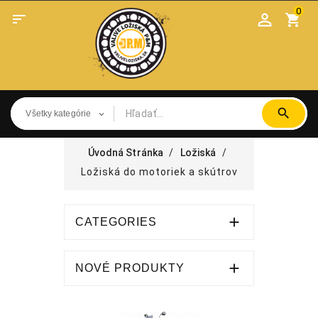
0

shopping_cart
Úvodná Stránka
Ložiská
Ložiská do motoriek a skútrov

CATEGORIES

NOVÉ PRODUKTY