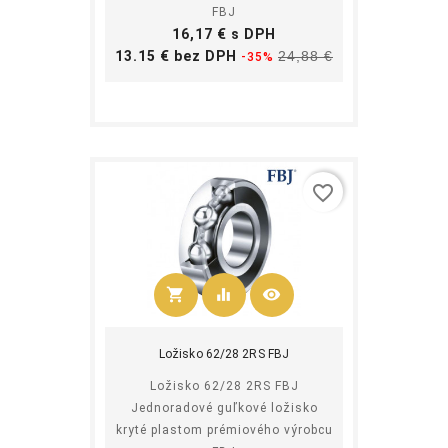
FBJ
Cena
16,17 € s DPH
Základná
Cena
13.15 € bez DPH
24,88 €
-35%
cena
favorite_border
shopping_cart
equalizer
visibility
Kúpiť
Ložisko 62/28 2RS FBJ
Ložisko 62/28 2RS FBJ
Jednoradové guľkové ložisko
kryté plastom prémiového výrobcu