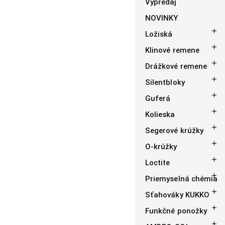
Výpredaj
NOVINKY

Ložiská

Klinové remene

Drážkové remene

Silentbloky

Guferá

Kolieska

Segerové krúžky

O-krúžky

Loctite

Priemyselná chémia

Sťahováky KUKKO

Funkčné ponožky
