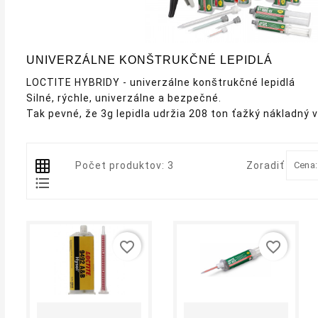
UNIVERZÁLNE KONŠTRUKČNÉ LEPIDLÁ
LOCTITE HYBRIDY - univerzálne konštrukčné lepidlá
Silné, rýchle, univerzálne a bezpečné.
Tak pevné, že 3g lepidla udržia 208 ton ťažký nákladný v
Počet produktov: 3
Zoradiť podľa
Cena:
favorite_border
favorite_border
shopping_cart
equalizer
visibility
shopping_cart
equalizer
visibility
Kúpiť
Kúpiť