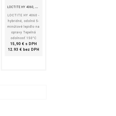
L
OCTITE HY 4060, 25g
LOCTITE HY 4060 -
hybridné, odolné 5-
minútové lepidlo na
opravy Tepelná
odolnosť 150°C
Cena
15,90 € s DPH
Cena
12.93 € bez DPH