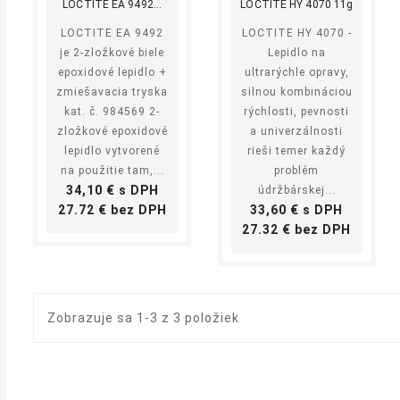
LOCTITE EA 9492...
LOCTITE HY 4070 11g
LOCTITE EA 9492
LOCTITE HY 4070 -
je 2-zložkové biele
Lepidlo na
epoxidové lepidlo +
ultrarýchle opravy,
zmiešavacia tryska
silnou kombináciou
kat. č. 984569 2-
rýchlosti, pevnosti
zložkové epoxidové
a univerzálnosti
lepidlo vytvorené
rieši temer každý
na použitie tam,...
problém
Cena
34,10 € s DPH
údržbárskej...
Cena
Cena
27.72 € bez DPH
33,60 € s DPH
Cena
27.32 € bez DPH
Zobrazuje sa 1-3 z 3 položiek