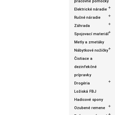
pracovné pomôcky

Elektrické náradie

Ručné náradie

Záhrada

Spojovací materiál
Metly a zmetáky

Nábytkové nožičky
Čistiace a
dezinfekčné
prípravky

Drogéria
Ložiská FBJ
Hadicové spony

Ozubené remene
