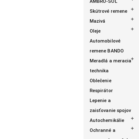
AMBRO-SOL

Skútrové remene

Mazivá

Oleje
Automobilové
remene BANDO

Meradlá a meracia
technika
Oblečenie
Respirátor
Lepenie a
zaisťovanie spojov

Autochemikálie

Ochranné a