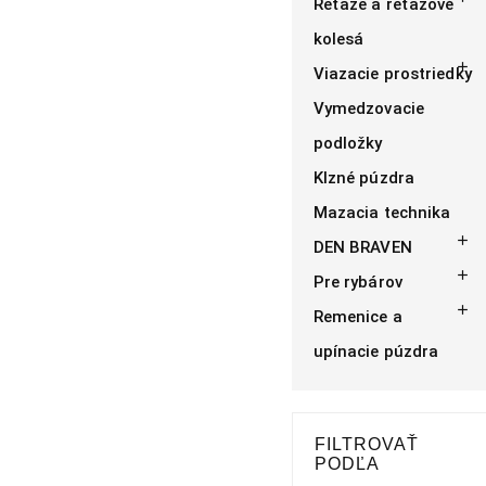
Reťaze a reťazové
kolesá

Viazacie prostriedky
Vymedzovacie
podložky
Klzné púzdra
Mazacia technika

DEN BRAVEN

Pre rybárov

Remenice a
upínacie púzdra
FILTROVAŤ
PODĽA