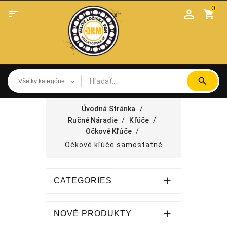
0

shopping_cart
Úvodná Stránka
Ručné Náradie
Kľúče
Očkové Kľúče
Očkové kľúče samostatné

CATEGORIES

NOVÉ PRODUKTY