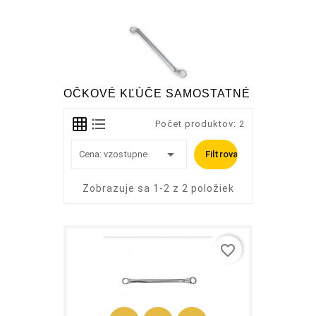
OČKOVÉ KĽÚČE SAMOSTATNÉ
Počet produktov: 2

Cena: vzostupne
Filtrovať
Zobrazuje sa 1-2 z 2 položiek
favorite_border