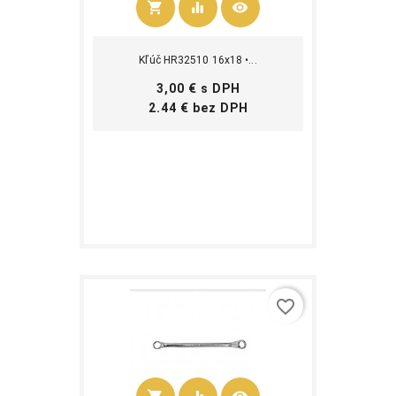
shopping_cart
equalizer
visibility
Kúpiť
Kľúč HR32510 16x18 •...
Cena
3,00 € s DPH
Cena
2.44 € bez DPH
favorite_border