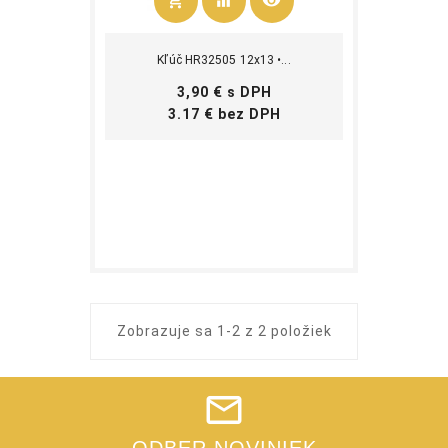
shopping_cart
equalizer
visibility
Kúpiť
Kľúč HR32505 12x13 •...
Cena
3,90 € s DPH
Cena
3.17 € bez DPH
Zobrazuje sa 1-2 z 2 položiek
ODBER NOVINIEK