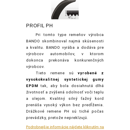
PROFIL PH
Pri
tomto type remeňov výrobca
BANDO skombinoval najmä skúsenosti
a kvalitu. BANDO vyrába a dodáva pre
výrobcov automobilov, v ktorom
dokonca prekonáva konkurenčných
výrobcov.
Tieto
remene sú
vyrobené z
vysokokvalitnej syntetickej gumy
EPDM
tak, aby bola dosiahnutá dlhá
životnosť a zvýšená odolnosť voči teplu
a olejom. Kvalitný silný ťažný kord
prenáša vysoký výkon bez predĺženia.
Drážkové remene PH sú tiché počas
prevádzky, pretože nepreklzujú.
Podrobnejšie informácie nájdete kliknutím na