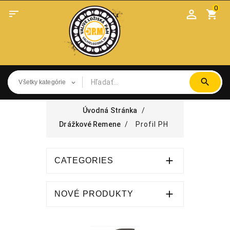
0

shopping_cart
Úvodná Stránka
Drážkové Remene
Profil PH

CATEGORIES

NOVÉ PRODUKTY