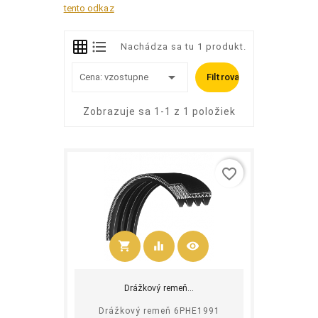
tento odkaz
Nachádza sa tu 1 produkt.

Cena: vzostupne
Filtrovať
Zobrazuje sa 1-1 z 1 položiek
favorite_border
shopping_cart
equalizer
visibility
Kúpiť
Drážkový remeň...
Drážkový remeň 6PHE1991