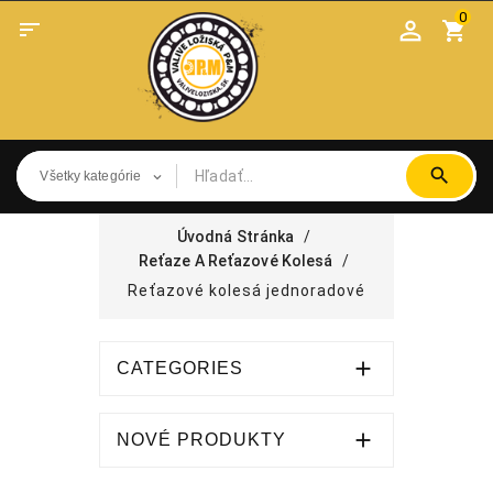
0

shopping_cart
Úvodná Stránka
Reťaze A Reťazové Kolesá
Reťazové kolesá jednoradové

CATEGORIES

NOVÉ PRODUKTY