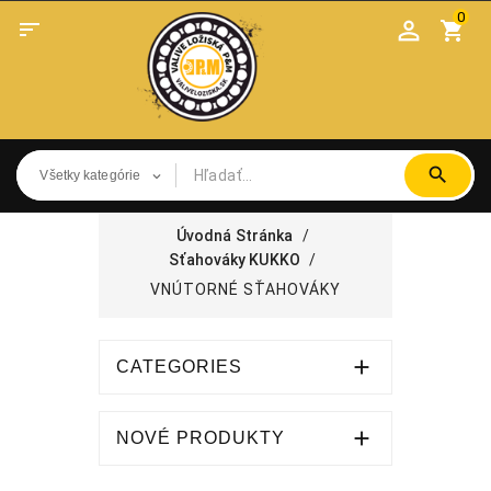
0

shopping_cart
Úvodná Stránka
Sťahováky KUKKO
VNÚTORNÉ SŤAHOVÁKY

CATEGORIES

NOVÉ PRODUKTY