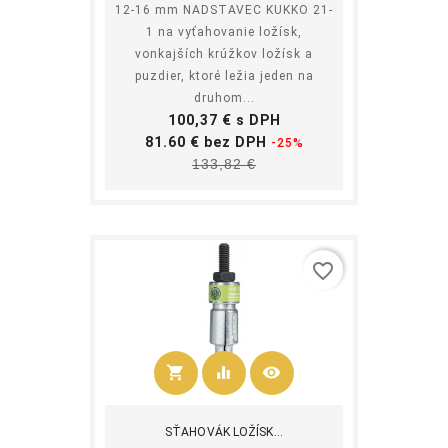
12-16 mm NADSTAVEC KUKKO 21-
1 na vyťahovanie ložísk,
vonkajších krúžkov ložísk a
puzdier, ktoré ležia jeden na
druhom...
Cena
100,37 € s DPH
Základná
81.60 € bez DPH
-25%
Cena
cena
133,82 €
favorite_border
shopping_cart
equalizer
visibility
Kúpiť
SŤAHOVÁK LOŽÍSK...