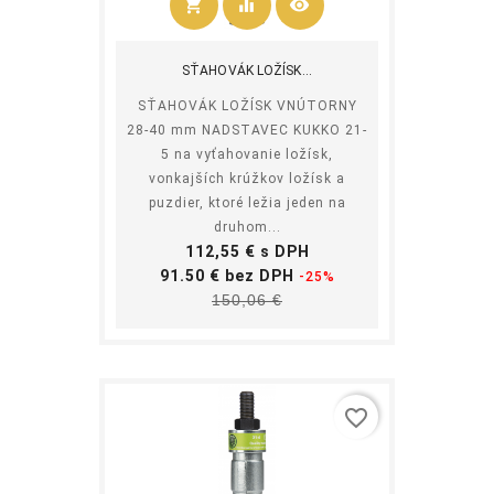
shopping_cart
equalizer
visibility
Kúpiť
SŤAHOVÁK LOŽÍSK...
SŤAHOVÁK LOŽÍSK VNÚTORNY
28-40 mm NADSTAVEC KUKKO 21-
5 na vyťahovanie ložísk,
vonkajších krúžkov ložísk a
puzdier, ktoré ležia jeden na
druhom...
Cena
112,55 € s DPH
Základná
91.50 € bez DPH
-25%
Cena
cena
150,06 €
favorite_border