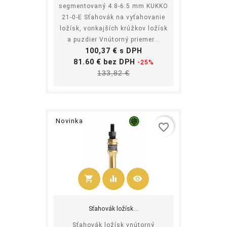
segmentovaný 4.8-6.5 mm KUKKO
21-0-E Sťahovák na vyťahovanie
ložísk, vonkajších krúžkov ložísk
a puzdier Vnútorný priemer...
Cena
100,37 € s DPH
Základná
81.60 € bez DPH
-25%
Cena
cena
133,82 €
Novinka
favorite_border
shopping_cart
equalizer
visibility
Kúpiť
Sťahovák ložísk...
Sťahovák ložísk vnútorný