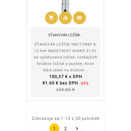
shopping_cart
equalizer
visibility
Kúpiť
SŤAHOVÁK LOŽÍSK...
SŤAHOVÁK LOŽÍSK VNÚTORNY 8-
12 mm NADSTAVEC KUKKO 21-01
na vyťahovanie ložísk, vonkajších
krúžkov ložísk a puzdier, ktoré
ležia jeden na druhom...
Cena
100,37 € s DPH
Základná
81.60 € bez DPH
-25%
Cena
cena
133,82 €
Zobrazuje sa 1-12 z 20 položiek

1
2