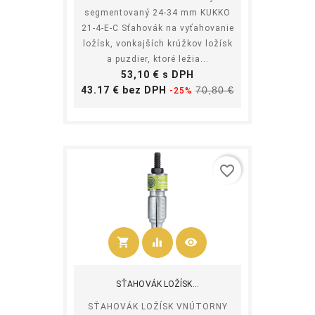
segmentovaný 24-34 mm KUKKO
21-4-E-C Sťahovák na vyťahovanie
ložísk, vonkajších krúžkov ložísk
a puzdier, ktoré ležia...
Cena
53,10 € s DPH
Základná
Cena
43.17 € bez DPH
70,80 €
-25%
cena
favorite_border
shopping_cart
equalizer
visibility
Kúpiť
SŤAHOVÁK LOŽÍSK...
SŤAHOVÁK LOŽÍSK VNÚTORNY