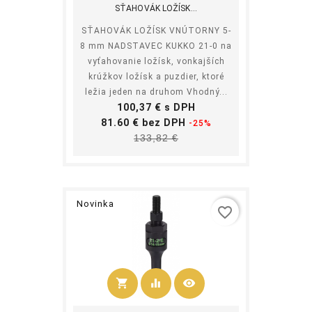
SŤAHOVÁK LOŽÍSK...
SŤAHOVÁK LOŽÍSK VNÚTORNY 5-
8 mm NADSTAVEC KUKKO 21-0 na
vyťahovanie ložísk, vonkajších
krúžkov ložísk a puzdier, ktoré
ležia jeden na druhom Vhodný...
Cena
100,37 € s DPH
Základná
81.60 € bez DPH
-25%
Cena
cena
133,82 €
Novinka
favorite_border
shopping_cart
equalizer
visibility
Kúpiť