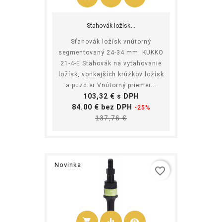
Kúpiť
Sťahovák ložísk...
Sťahovák ložísk vnútorný
segmentovaný 24-34 mm KUKKO
21-4-E Sťahovák na vyťahovanie
ložísk, vonkajších krúžkov ložísk
a puzdier Vnútorný priemer...
Cena
103,32 € s DPH
Základná
84.00 € bez DPH
-25%
Cena
cena
137,76 €
Novinka
favorite_border
shopping_cart
equalizer
visibility