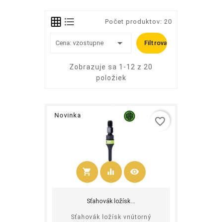
Počet produktov: 20

Cena: vzostupne
Filtrovať
Zobrazuje sa 1-12 z 20
položiek
Novinka
favorite_border
shopping_cart
equalizer
visibility
Kúpiť
Sťahovák ložísk...
Sťahovák ložísk vnútorný