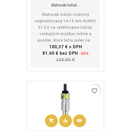
Sťahovák ložísk...
Sťahovák ložísk vnútorný
segmentovaný 14-19 mm KUKKO
21-2-E na vyťahovanie ložísk,
vonkajších krúžkov ložísk a
puzdier, ktoré ležia jeden na...
Cena
100,37 € s DPH
Základná
81.60 € bez DPH
-25%
Cena
cena
133,82 €
favorite_border
shopping_cart
equalizer
visibility
Kúpiť