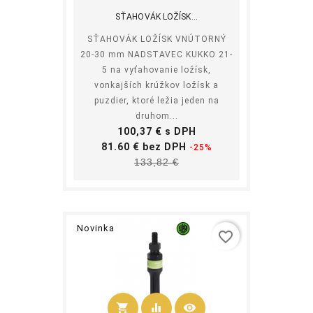
SŤAHOVÁK LOŽÍSK...
SŤAHOVÁK LOŽÍSK VNÚTORNÝ
20-30 mm NADSTAVEC KUKKO 21-
5 na vyťahovanie ložísk,
vonkajších krúžkov ložísk a
puzdier, ktoré ležia jeden na
druhom...
Cena
100,37 € s DPH
Základná
81.60 € bez DPH
-25%
Cena
cena
133,82 €
Novinka
favorite_border
shopping_cart
equalizer
visibility