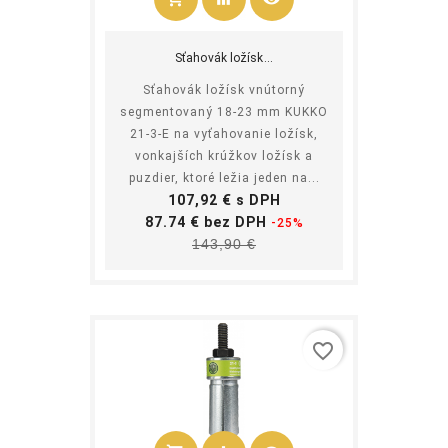
Kúpiť
Sťahovák ložísk...
Sťahovák ložísk vnútorný
segmentovaný 18-23 mm KUKKO
21-3-E na vyťahovanie ložísk,
vonkajších krúžkov ložísk a
puzdier, ktoré ležia jeden na...
Cena
107,92 € s DPH
Základná
87.74 € bez DPH
-25%
Cena
cena
143,90 €
favorite_border